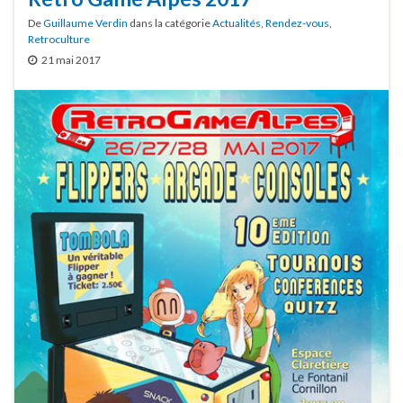
De
Guillaume Verdin
dans la catégorie
Actualités
,
Rendez-vous
,
Retroculture
21 mai 2017