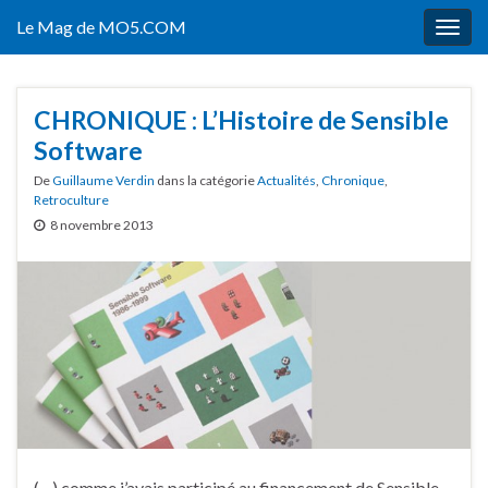
Le Mag de MO5.COM
Togg
navig
CHRONIQUE : L’Histoire de Sensible
Software
De
Guillaume Verdin
dans la catégorie
Actualités
,
Chronique
,
Retroculture
8 novembre 2013
(…) comme j’avais participé au financement de Sensible