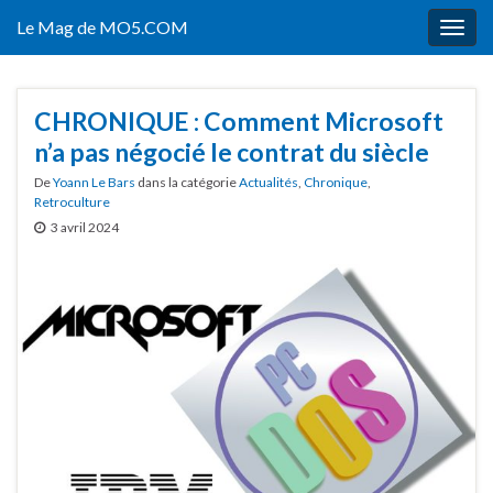
Le Mag de MO5.COM
Togg
navig
CHRONIQUE : Comment Microsoft
n’a pas négocié le contrat du siècle
De
Yoann Le Bars
dans la catégorie
Actualités
,
Chronique
,
Retroculture
3 avril 2024