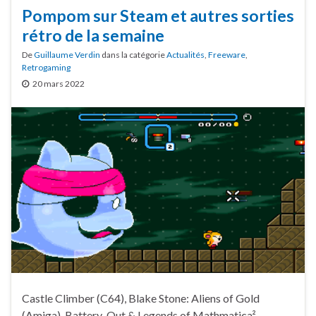
Pompom sur Steam et autres sorties
rétro de la semaine
De
Guillaume Verdin
dans la catégorie
Actualités
,
Freeware
,
Retrogaming
20 mars 2022
Castle Climber (C64), Blake Stone: Aliens of Gold
(Amiga), Battery-Out & Legends of Mathmatica²