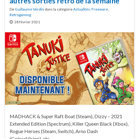
autres sorties rétro de la semaine
De
Guillaume Verdin
dans la catégorie
Actualités
,
Freeware
,
Retrogaming
28 février 2021
MADHACK & Super Raft Boat (Steam), Dizzy – 2021
Extended Edition (Spectrum), Killer Queen Black (Xbox),
Rogue Heroes (Steam, Switch), Arno Dash
(ColecoVision), etc.