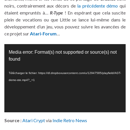
noirs, contrairement aux décors de
la précédente démo
qui
étaient empruntés à…
R-Type
! En espérant que cela suscite
plein de vocations ou que Little se lance lui-même dans le
développement d’un jeu, vous pouvez suivre les avancées de
ce projet sur
Atari-Forum
…
Lecteur
Media error: Format(s) not supported or source(s) not
vidéo
found
Télécharger le fichier: https://dl.dropboxusercontent.com/u/12947585/playfield/AGT-
demo-ste.mp4?_=1
Source :
Atari Crypt
via
Indie Retro News