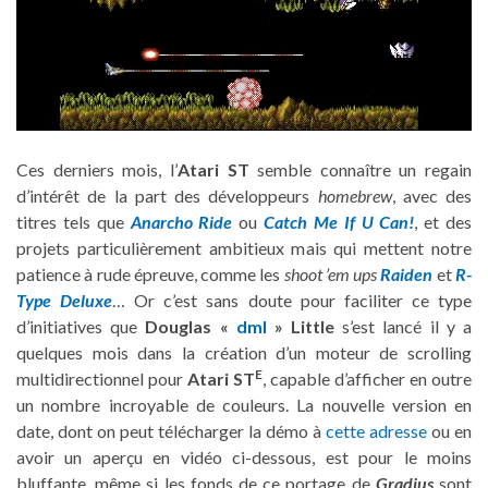
Ces derniers mois, l’
Atari ST
semble connaître un regain
d’intérêt de la part des développeurs
homebrew
, avec des
titres tels que
Anarcho Ride
ou
Catch Me If U Can!
, et des
projets particulièrement ambitieux mais qui mettent notre
patience à rude épreuve, comme les
shoot ’em ups
Raiden
et
R-
Type Deluxe
… Or c’est sans doute pour faciliter ce type
d’initiatives que
Douglas «
dml
» Little
s’est lancé il y a
quelques mois dans la création d’un moteur de scrolling
E
multidirectionnel pour
Atari ST
, capable d’afficher en outre
un nombre incroyable de couleurs. La nouvelle version en
date, dont on peut télécharger la démo à
cette adresse
ou en
avoir un aperçu en vidéo ci-dessous, est pour le moins
bluffante, même si les fonds de ce portage de
Gradius
sont