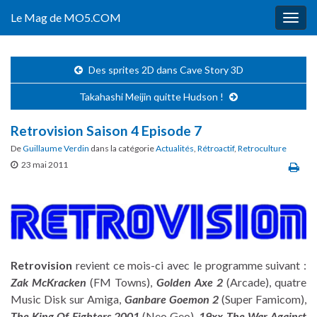
Le Mag de MO5.COM
Togg
navig
Des sprites 2D dans Cave Story 3D
Takahashi Meijin quitte Hudson !
Retrovision Saison 4 Episode 7
De
Guillaume Verdin
dans la catégorie
Actualités
,
Rétroactif
,
Retroculture
23 mai 2011
Retrovision
revient ce mois-ci avec le programme suivant :
Zak McKracken
(FM Towns),
Golden Axe 2
(Arcade), quatre
Music Disk sur Amiga,
Ganbare Goemon 2
(Super Famicom),
The King Of Fighters 2001
(Neo·Geo),
19xx The War Against