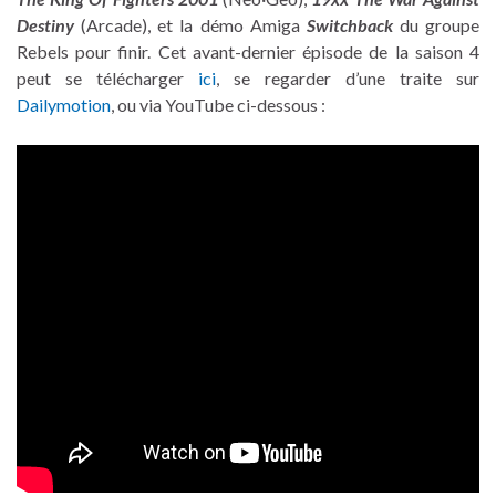
Destiny
(Arcade), et la démo Amiga
Switchback
du groupe
Rebels pour finir. Cet avant-dernier épisode de la saison 4
peut se télécharger
ici
, se regarder d’une traite sur
Dailymotion
, ou via YouTube ci-dessous :