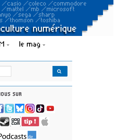
OM
le mag
OUS SUR