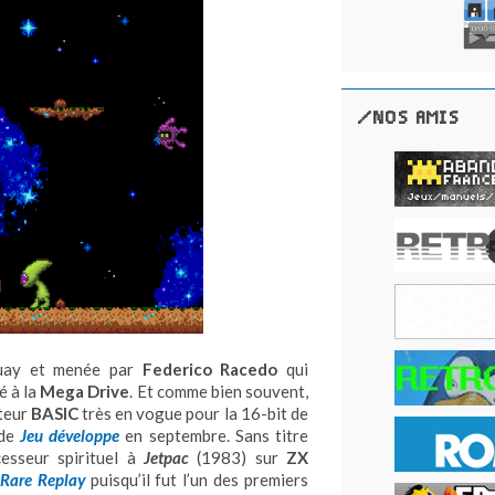
/NOS AMIS
guay et menée par
Federico Racedo
qui
é à la
Mega Drive
. Et comme bien souvent,
ateur
BASIC
très en vogue pour la 16-bit de
 de
Jeu développe
en septembre. Sans titre
esseur spirituel à
Jetpac
(1983) sur
ZX
Rare Replay
puisqu’il fut l’un des premiers