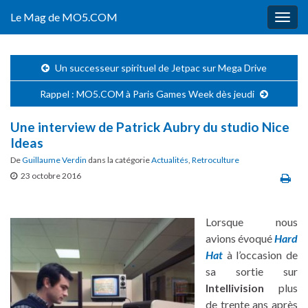
Le Mag de MO5.COM
Togg
navig
Un successeur spirituel de Jetpac sur Mega Drive
Rappel : MO5.COM à Paris Games Week dès jeudi
Une interview de Patrick Aubry du studio Nice
Ideas
De
Guillaume Verdin
dans la catégorie
Actualités
,
Retroculture
23 octobre 2016
Lorsque nous
avions évoqué
Hard
Hat
à l’occasion de
sa sortie sur
Intellivision
plus
de trente ans après