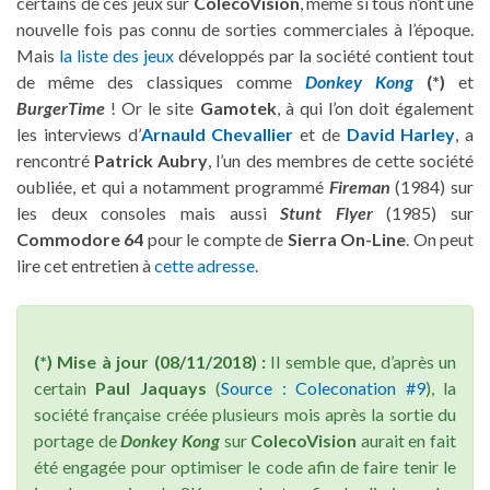
certains de ces jeux sur
ColecoVision
, même si tous n’ont une
nouvelle fois pas connu de sorties commerciales à l’époque.
Mais
la liste des jeux
développés par la société contient tout
de même des classiques comme
Donkey Kong
(*)
et
BurgerTime
! Or le site
Gamotek
, à qui l’on doit également
les interviews d’
Arnauld Chevallier
et de
David Harley
, a
rencontré
Patrick Aubry
, l’un des membres de cette société
oubliée, et qui a notamment programmé
Fireman
(1984) sur
les deux consoles mais aussi
Stunt Flyer
(1985) sur
Commodore 64
pour le compte de
Sierra On-Line
. On peut
lire cet entretien à
cette adresse
.
(*) Mise à jour (08/11/2018) :
Il semble que, d’après un
certain
Paul Jaquays
(
Source : Coleconation #9
), la
société française créée plusieurs mois après la sortie du
portage de
Donkey Kong
sur
ColecoVision
aurait en fait
été engagée pour optimiser le code afin de faire tenir le