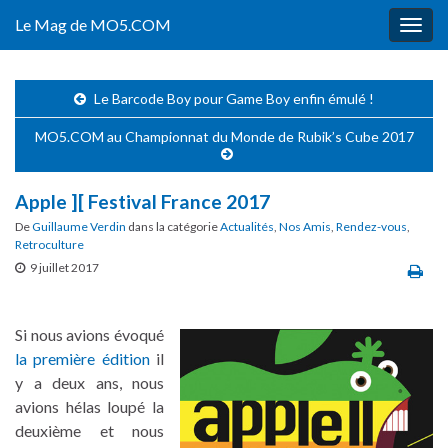
Le Mag de MO5.COM
Togg
navig
Le Barcode Boy pour Game Boy enfin émulé !
MO5.COM au Championnat du Monde de Rubik’s Cube 2017
Apple ][ Festival France 2017
De
Guillaume Verdin
dans la catégorie
Actualités
,
Nos Amis
,
Rendez-vous
,
Retroculture
9 juillet 2017
Si nous avions évoqué
la première édition
il
y a deux ans, nous
avions hélas loupé la
deuxième et nous