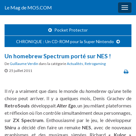
Le Mag de MO5.COM
Togg
navig
Pocket Protector
CHRONIQUE : Un CD-ROM pour la Super Nintendo
Un homebrew Spectrum porté sur NES !
De
Guillaume Verdin
dans la catégorie
Actualités
,
Retrogaming
25 juillet 2011
Il n’y a vraiment que dans le monde du
homebrew
qu’une telle
chose peut arriver. Il y a quelques mois, Denis Grachev de
RetroSouls
développait
Alter Ego
, un jeu mêlant plateformes
et réflexion où l’on contrôle simultanément deux personnages,
sur
ZX Spectrum
. Enthousiasmé par le jeu, le développeur
Shiru
a décidé d’en faire un remake
NES
, avec de nouveaux
graphismes et des musiques signées Richard
« Kulor »