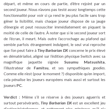
départ, et même en cours de partie, d’être rejoint par un
second joueur. Nous n’avons pas testé assez longtemps cette
fonctionnalité pour voir si ça rend le jeu plus facile sans trop
gêner la lisibilité, mais chaque joueur dispose de sa jauge
d’énergie et peut ressusciter immédiatement en piquant la
moitié de celle de l’autre. À noter que si le second joueur sort
de l’écran, il meurt. Mais outre l’accrochage au plafond qui
semble parfois étrangement indulgent, le seul vrai reproche
que l’on peut faire à
Tiny Barbarian DX
concerne le prix élevé
en dématérialisé, aligné sur l’édition physique Switch avec sa
magnifique jaquette signée
Susumu Matsushita
,
l’illustrateur de
Famitsu
, et ses sympathiques
goodies
.
Comme elle n’est (pour le moment ?) disponible qu’en import,
cela pénalise les joueurs européens mais aussi et surtout les
joueurs
PC
.
Verdict :
Même s’il se réserve à des joueurs aguerris et
surtout persévérants,
Tiny Barbarian DX
est un excellent jeu
d’action/plateformes, et nettement plus généreux qu’il n’y