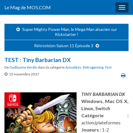
Le Mag de MO5.COM
Togg
navig
Super Mighty Power Man, le Mega Man alsacien sur
Kickstarter !
Rétrovision Saison 11 Épisode 3
TEST : Tiny Barbarian DX
De
Guillaume Verdin
dans la catégorie
Actualités
,
Retrogaming
,
Test
15 novembre 2017
TINY BARBARIAN DX
Windows, Mac OS X,
Linux, Switch
Catégorie :
action/plateformes
Joueurs :
1-2