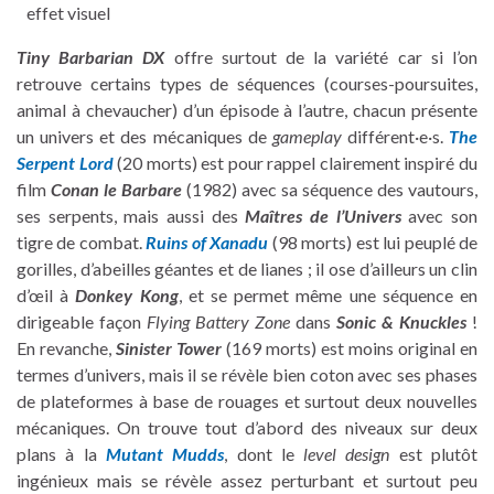
effet visuel
Tiny Barbarian DX
offre surtout de la variété car si l’on
retrouve certains types de séquences (courses-poursuites,
animal à chevaucher) d’un épisode à l’autre, chacun présente
un univers et des mécaniques de
gameplay
différent·e·s.
The
Serpent Lord
(20 morts) est pour rappel clairement inspiré du
film
Conan le Barbare
(1982) avec sa séquence des vautours,
ses serpents, mais aussi des
Maîtres de l’Univers
avec son
tigre de combat.
Ruins of Xanadu
(98 morts) est lui peuplé de
gorilles, d’abeilles géantes et de lianes ; il ose d’ailleurs un clin
d’œil à
Donkey Kong
, et se permet même une séquence en
dirigeable façon
Flying Battery Zone
dans
Sonic & Knuckles
!
En revanche,
Sinister Tower
(169 morts) est moins original en
termes d’univers, mais il se révèle bien coton avec ses phases
de plateformes à base de rouages et surtout deux nouvelles
mécaniques. On trouve tout d’abord des niveaux sur deux
plans à la
Mutant Mudds
, dont le
level design
est plutôt
ingénieux mais se révèle assez perturbant et surtout peu