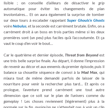
lisible ; on conseille d’ailleurs de désactiver le
grip
automatique pour éviter les changements de plan
involontaires… Et on aura également la surprise de tomber
sur deux tours à escalader rappelant
Super Ghouls’n Ghosts
voire
Nebulus
, et la seconde est carrément brutale. Enfin, on a
carrément droit à un boss en trois parties même si les deux
premières sont (un peu) plus faciles qu’à l’accoutumée. Et ça
vaut le coup d’en voir le bout…
Car le quatrième et dernier épisode,
Threat from Beyond
est
une très belle surprise finale. Au départ, il donne l’impression
de revenir au décor et aux ennemis du premier épisode, puis il
balance sa chouette séquence de convoi à la
Mad Max
, qui
m’aura tout de même demandé parfois de laisser de la
nourriture pour venir la rechercher plus tard… Et après ce
prologue, l’aventure prend carrément une tout autre
dimension que ce soit sur le plan de l’univers comme du
gameplay
! Les choses reviennent (légèrement) plus à la
normale sur la fin, quoiqu’on ne s’attendait pas à voir un clin