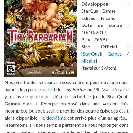
Développeur :
StarQuail Games
Éditeur :
Nicalis
Date de sortie :
10/10/2017
Prix :
29,99 €
Site Officiel :
[
StarQuail Games
/
Nicalis
]
(testé sur Switch)
Nos plus fidèles lecteurs se souviendront peut-être que nous
avions déjà publié
un test
de
Tiny Barbarian DX
. Mais c’était il
y a plus de quatre ans déjà, et surtout le jeu de
StarQuail
Games
était à l’époque proposé dans une version très
incomplète, puisque seul le premier des quatre épisodes était
alors disponible ;
le deuxième
est arrivé plus d’un an après…
Néanmoins, s’il nous semble pertinent de nous replonger dans
cette création maintenant qu’elle est bel et bien achevée,