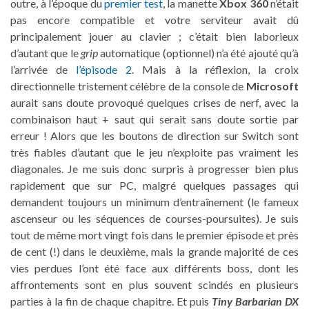
outre, à l’époque du
premier test
, la manette
Xbox 360
n’était
pas encore compatible et votre serviteur avait dû
principalement jouer au clavier ; c’était bien laborieux
d’autant que le
grip
automatique (optionnel) n’a été ajouté qu’à
l’arrivée de
l’épisode 2
. Mais à la réflexion, la croix
directionnelle tristement célèbre de la console de
Microsoft
aurait sans doute provoqué quelques crises de nerf, avec la
combinaison haut + saut qui serait sans doute sortie par
erreur ! Alors que les boutons de direction sur Switch sont
très fiables d’autant que le jeu n’exploite pas vraiment les
diagonales. Je me suis donc surpris à progresser bien plus
rapidement que sur PC, malgré quelques passages qui
demandent toujours un minimum d’entraînement (le fameux
ascenseur ou les séquences de courses-poursuites). Je suis
tout de même mort vingt fois dans le premier épisode et près
de cent (!) dans le deuxième, mais la grande majorité de ces
vies perdues l’ont été face aux différents boss, dont les
affrontements sont en plus souvent scindés en plusieurs
parties à la fin de chaque chapitre. Et puis
Tiny Barbarian DX