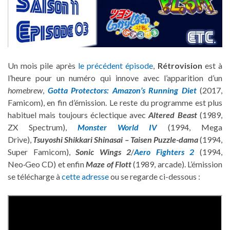
Un mois pile après
le précédent épisode
,
Rétrovision
est à
l’heure pour un numéro qui innove avec l’apparition d’un
homebrew
,
Gotta Protectors
: Amazon’s Running Diet
(2017,
Famicom), en fin d’émission. Le reste du programme est plus
habituel mais toujours éclectique avec
Altered Beast
(1989,
ZX Spectrum),
Monster World IV
(1994, Mega
Drive),
Tsuyoshi Shikkari Shinasai – Taisen Puzzle-dama
(1994,
Super Famicom),
Sonic Wings 2
/
Aero Fighters 2
(1994,
Neo·Geo CD) et enfin
Maze of Flott
(1989, arcade). L’émission
se télécharge à
cette adresse
ou se regarde ci-dessous :