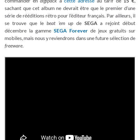
commander en
digipack
à
cette adresse
au tarif de
15 €
,
sachant que cet album ne devrait être que le premier d’une
série de rééditions rétro pour l’éditeur français. Par ailleurs, il
se trouve que le
beat ’em up
de
SEGA
a rejoint début
décembre la gamme
SEGA Forever
de jeux gratuits sur
mobiles, mais nous y reviendrons dans une future sélection de
freeware
.