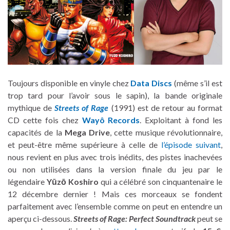
Toujours disponible en vinyle chez
Data Discs
(même s’il est
trop tard pour l’avoir sous le sapin), la bande originale
mythique de
Streets of Rage
(1991) est de retour au format
CD cette fois chez
Wayô Records
. Exploitant à fond les
capacités de la
Mega Drive
, cette musique révolutionnaire,
et peut-être même supérieure à celle de
l’épisode suivant
,
nous revient en plus avec trois inédits, des pistes inachevées
ou non utilisées dans la version finale du jeu par le
légendaire
Y
ū
z
ō
Koshiro
qui a célébré son cinquantenaire le
12 décembre dernier ! Mais ces morceaux se fondent
parfaitement avec l’ensemble comme on peut en entendre un
aperçu ci-dessous.
Streets of Rage: Perfect Soundtrack
peut se