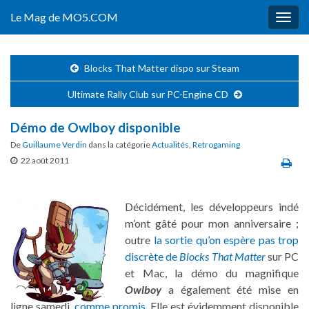
Le Mag de MO5.COM
Togg
navig
Blocks That Matter dispo sur Steam
Ultimate Rally Club sur PC-Engine CD
Démo de Owlboy disponible
De
Guillaume Verdin
dans la catégorie
Actualités
,
Retrogaming
22 août 2011
Décidément, les développeurs indé
m’ont gâté pour mon anniversaire ;
outre
la sortie qu’on espère pas trop
discrète de
Blocks That Matter
sur PC
et Mac, la démo du magnifique
Owlboy
a également été mise en
ligne samedi,
comme promis
. Elle est évidemment disponible