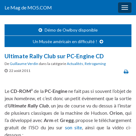
Le Mag de MO5.COM
Togg
navig
Démo de Owlboy disponible
Un Musée américain en difficulté !
Ultimate Rally Club sur PC-Engine CD
De
Guillaume Verdin
dans la catégorie
Actualités
,
Retrogaming
22 août 2011
Le
CD-ROM²
de la
PC-Engine
ne fait pas si souvent l’objet de
jeux
homebrew
, et c’est donc un petit évènement que la sortie
d’
Ultimate Rally Club
, un jeu de course vu du dessus à l’instar
de plusieurs classiques de la machine de Hudson.
Orion
, qui
l’a développé avec
Arm
et
Gregg
, propose le téléchargement
gratuit de l’ISO du jeu sur
son site
, ainsi que la vidéo ci-
dessous :