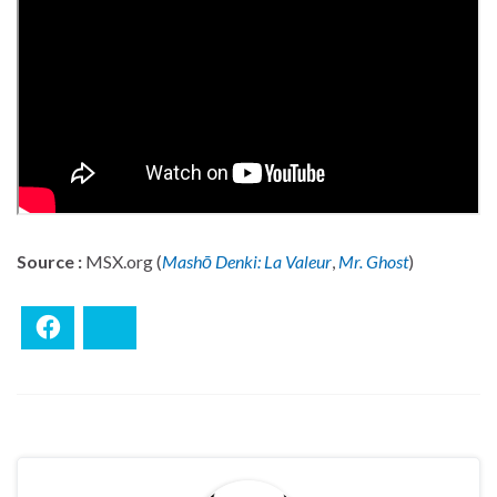
Source :
MSX.org (
Mashō Denki: La Valeur
,
Mr. Ghost
)
Facebook
Bluesky