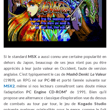
Si le standard
MSX
a aussi connu une certaine popularité en
dehors du Japon, beaucoup de ses jeux n’ont pas pu être
appréciés à leur juste valeur en Occident, faute de version
anglaise. C’est typiquement le cas de
Mashō Denki: La Valeur
(1989), un RPG né sur
PC-88
et porté l’année suivante sur
MSX2
, même si nos lecteurs connaîtront sans doute mieux
l’adaptation
PC Engine CD-ROM²
de 1991. Bien qu’il
propose une alternance classique d’exploration vue du dessus
de combats au tour par tour, le jeu de
Kogado Studio
présente quelques originalités pour le genre, comme le fait