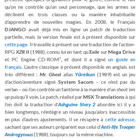
qu’on ne contrôle qu’un seul personnage, que les armes se
déclinent en trois classes ou la manière inhabituelle
d’apprendre de nouvelles magies. En 2008, le Français
DJANGO
avait déjà mis en ligne un patch de traduction
partielle, mais la version finale est à présent disponible sur
cette page
. Il travaille à présent sur une traduction de l’
action
-
RPG
XZR II
(1988), connu lui en tant qu’
Exile
sur
Mega Drive
et PC Engine CD-ROM², et dont il a signé
un guide en
français
. L’autre classique à présent disponible en anglais est
très différent ;
Mr. Ghost
alias
Yūreikun
(1989) est un jeu
d’action/aventure signé
System Sacom
– ce n’est pas du
verlan – où l’on contrôle un fantôme à la manière d’un
shoot ’em
up
puisqu’il vole. Le patch, réalisé par
MSX Translations
à qui
l’on doit la traduction d’
Ashguine Story 2
abordée ici il y a
bien longtemps, réintègre un niveau jusqu’alors inaccessible
en plus d’autres ajustements. Il se récupère à
cette adresse
,
sachant que ses auteurs préparent eux celui d’
Anti-life Trooper
Androgynous
(1988), toujours sur la même machine.