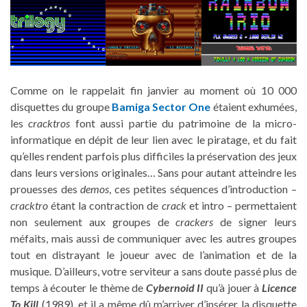
Comme on le rappelait fin janvier au moment où 10 000
disquettes du groupe
Bamiga Sector One
étaient exhumées,
les
cracktros
font aussi partie du patrimoine de la micro-
informatique en dépit de leur lien avec le piratage, et du fait
qu’elles rendent parfois plus difficiles la préservation des jeux
dans leurs versions originales… Sans pour autant atteindre les
prouesses des
demos
, ces petites séquences d’introduction –
cracktro
étant la contraction de
crack
et intro – permettaient
non seulement aux groupes de
crackers
de signer leurs
méfaits, mais aussi de communiquer avec les autres groupes
tout en distrayant le joueur avec de l’animation et de la
musique. D’ailleurs, votre serviteur a sans doute passé plus de
temps à écouter le thème de
Cybernoid II
qu’à jouer à
Licence
To Kill
(1989), et il a même dû m’arriver d’insérer la disquette