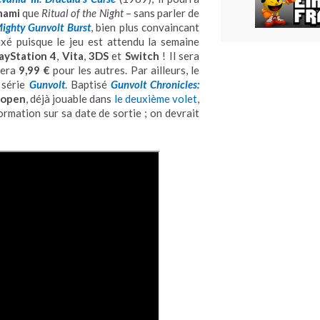
nami
que
Ritual of the Night
– sans parler de
ighty Gunvolt Burst
, bien plus convaincant
xé puisque le jeu est attendu la semaine
ayStation 4
,
Vita
,
3DS
et
Switch
! Il sera
tera
9,99 €
pour les autres. Par ailleurs, le
 série
Gunvolt
. Baptisé
Gunvolt Chronicles:
open
, déjà jouable dans
le deuxième volet
,
ormation sur sa date de sortie ; on devrait