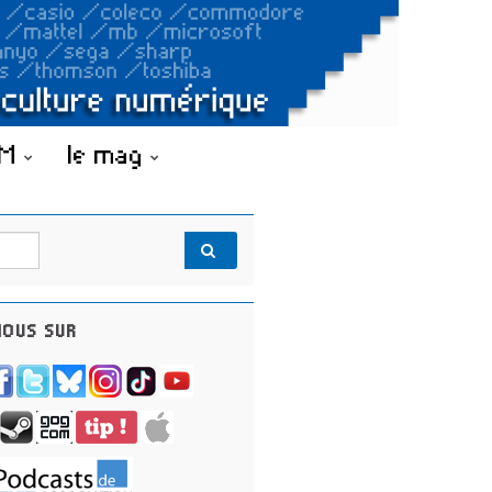
OM
le mag
OUS SUR