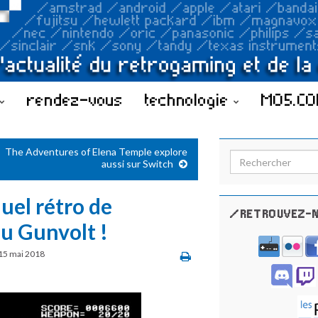
rendez-vous
technologie
MO5.C
The Adventures of Elena Temple explore
Search for:
aussi sur Switch
quel rétro de
/RETROUVEZ-N
u Gunvolt !
15 mai 2018