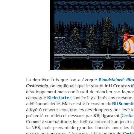
La dernière fois que l’on a évoqué
Bloodstained: Ritu
Castlevania
, on expliquait que le studio
Inti Creates
(
développement mais continuait de plancher sur la
pre
campagne
Kickstarter
, lancée il y a trois ans presque
additionnel dédié. Mais c’est à l’occasion du
BitSummit
à Kyōtō ce week-end, que les développeurs ont levé l
présenté en vidéo ci-dessous par
Kōji
Igarashi
(
Castle
Comme à son habitude, le studio a concocté un jeu à l
la
NES
, mais prenant de grandes libertés avec les li
quatre personnages à incarner à la manière de
Castl