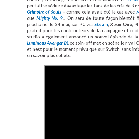
peut-être séduire davantage les fans de la série de
Ko
Grimoire of Souls
– comme cela avait été le cas avec
M
que
Mighty No. 9
.
..
On sera de toute façon bientôt fi
prochaine, le
24 mai
, sur
PC
via
Steam
,
Xbox One
,
Pl
gratuit pour les contributeurs de la campagne et coû
studio a également annoncé un nouvel épisode de la
Luminous Avenger iX
, ce spin-off met en scène le rival
C
et n’est pour le moment prévu que sur Switch, sans inf
en savoir plus cet été.