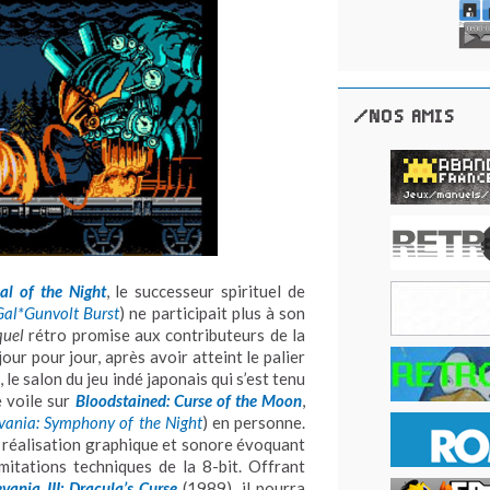
/NOS AMIS
al of the Night
, le successeur spirituel de
Gal*Gunvolt Burst
) ne participait plus à son
quel
rétro promise aux contributeurs de la
 jour pour jour, après avoir atteint le palier
, le salon du jeu indé japonais qui s’est tenu
e voile sur
Bloodstained: Curse of the Moon
,
vania: Symphony of the Night
) en personne.
a réalisation graphique et sonore évoquant
mitations techniques de la 8-bit. Offrant
evania III: Dracula’s Curse
(1989), il pourra