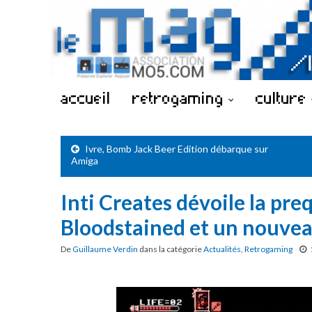
accueil
retrogaming
culture
Ivre, Bomb Jack Beer Edition débarque sur
Amiga
Inti Creates dévoile la pre
Bloodstained et un nouvea
De
Guillaume Verdin
dans la catégorie
Actualités
,
Retrogaming