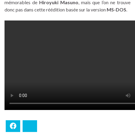
mémorables de
Hiroyuki Masuno
, mais que l’on ne trouve
donc pas dans cette réédition basée sur la version
MS-DOS
.
Facebook
Bluesky