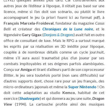
autres jeux de l’éditeur à l’époque, il n’était pas basé sur une
licence, même si l’on doit son scénario, ou plutôt le livre
accompagnant le jeu (a priori fourni ici au format
pdf
), à
François Marcela-Froideval
, fondateur du magazine
Casus
Belli
et créateur des
Chroniques de la Lune noire
, et le
légendaire
Gary Gigax
(
Donjons & Dragons
) avait fait en outre
office de consultant de luxe. Mais le RPG a surtout marqué
les esprits par sa réalisation en 3D inédite pour l’époque,
couplée à de nombreux détails comme un cycle jour/nuit,
même s’il aura aussi traumatisé plus d’un joueur par ses
combats impitoyables et ses énigmes parfois alambiquées.
Conçu sur
Amiga
et tirant d’ailleurs parti de son coprocesseur
Blitter
, le jeu sera toutefois porté (non sans difficultés) sur
d’autres supports dont, chose rare pour un jeu français, des
micro-ordinateurs japonais et même la
Super Nintendo
! On
doit cette adaptation au studio
Kemco
, habitué de cet
exercice (
Shadowgate
) et qui donnera au jeu une suite,
Dragon
View
(1994). La cartouche profite ainsi des musiques