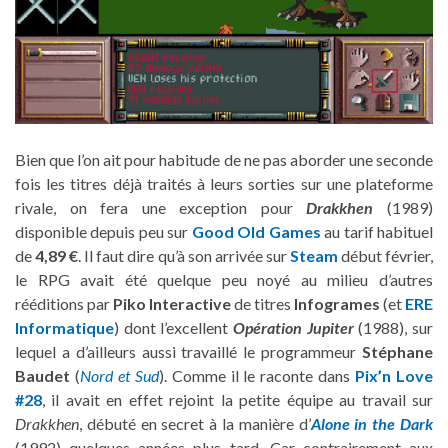
Bien que l’on ait pour habitude de ne pas aborder une seconde
fois les titres déjà traités à leurs sorties sur une plateforme
rivale, on fera une exception pour
Drakkhen
(1989)
disponible depuis peu sur
Good Old Games
au tarif habituel
de
4,89 €
. Il faut dire qu’à son arrivée sur
Steam
début février,
le RPG avait été quelque peu noyé au milieu d’autres
rééditions par
Piko Interactive
de titres
Infogrames
(et
ERE
Informatique
) dont l’excellent
Opération Jupiter
(1988), sur
lequel a d’ailleurs aussi travaillé le programmeur
Stéphane
Baudet
(
Nord et Sud
). Comme il le raconte dans
Pix’n Love
#28
, il avait en effet rejoint la petite équipe au travail sur
Drakkhen
, débuté en secret à la manière d’
Alone in the Dark
(1992) quelques années plus tard. Car contrairement aux