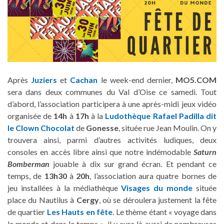
Après
Juziers
et
Cachan
le week-end dernier,
MO5.COM
sera dans deux communes du Val d’Oise ce samedi. Tout
d’abord, l’association participera à une après-midi jeux vidéo
organisée de
14h
à
17h
à la
Ludothèque Rafael Padilla dit
le Clown Chocolat
de
Gonesse
, située rue Jean Moulin. On y
trouvera ainsi, parmi d’autres activités ludiques, deux
consoles en accès libre ainsi que notre indémodable
Saturn
Bomberman
jouable à dix sur grand écran. Et pendant ce
temps, de
13h30
à
20h
, l’association aura quatre bornes de
jeu installées à la médiathèque
Visages du monde
située
place du Nautilus à
Cergy
, où se déroulera justement la fête
de quartier
Les Hauts en fête
. Le thème étant « voyage dans
le monde et dans le temps », il y aura là aussi de nombreuses