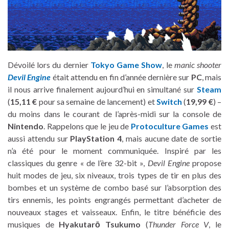
Dévoilé lors du dernier
Tokyo Game Show
, le
manic shooter
Devil Engine
était attendu en fin d’année dernière sur
PC
, mais
il nous arrive finalement aujourd’hui en simultané sur
Steam
(
15,11 €
pour sa semaine de lancement) et
Switch
(
19,99 €
) –
du moins dans le courant de l’après-midi sur la console de
Nintendo
. Rappelons que le jeu de
Protoculture Games
est
aussi attendu sur
PlayStation 4
, mais aucune date de sortie
n’a été pour le moment communiquée. Inspiré par les
classiques du genre « de l’ère 32-bit »,
Devil Engine
propose
huit modes de jeu, six niveaux, trois types de tir en plus des
bombes et un système de combo basé sur l’absorption des
tirs ennemis, les points engrangés permettant d’acheter de
nouveaux stages et vaisseaux. Enfin, le titre bénéficie des
musiques de
Hyakutarō Tsukumo
(
Thunder Force V
, le