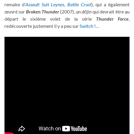
remake d’
Assault Suit Leynos
,
Battle Crust
), qui a également
œuvré sur
Broken Thunder
(2007), un
dōjin
qui devrait être au
départ le sixième volet de la série
Thunder Force
,
redécouverte justement il y a peu sur
Switch
!…