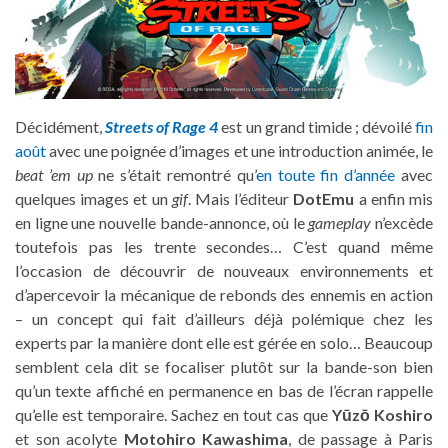
Décidément,
Streets of Rage 4
est un grand timide ; dévoilé
fin
août
avec une poignée d’images et une introduction animée, le
beat ’em up
ne s’était remontré qu’
en toute fin d’année
avec
quelques images et un
gif
. Mais l’éditeur
DotEmu
a enfin mis
en ligne une nouvelle bande-annonce, où le
gameplay
n’excède
toutefois pas les trente secondes… C’est quand même
l’occasion de découvrir de nouveaux environnements et
d’apercevoir la mécanique de rebonds des ennemis en action
– un concept qui fait d’ailleurs déjà polémique chez les
experts par la manière dont elle est gérée en solo… Beaucoup
semblent cela dit se focaliser plutôt sur la bande-son bien
qu’un texte affiché en permanence en bas de l’écran rappelle
qu’elle est temporaire. Sachez en tout cas que
Y
ū
z
ō
Koshiro
et son acolyte
Motohiro Kawashima
, de passage à Paris