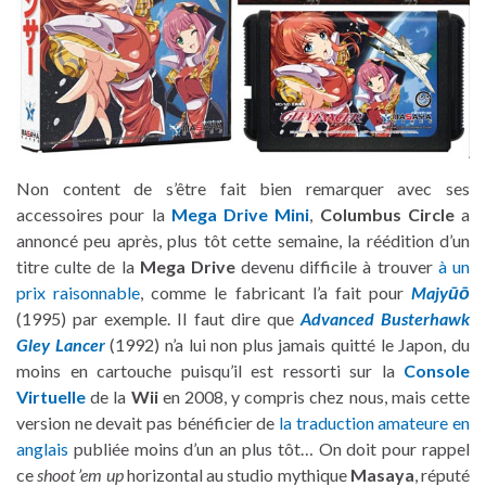
Non content de s’être fait bien remarquer avec ses
accessoires pour la
Mega Drive Mini
,
Columbus Circle
a
annoncé peu après, plus tôt cette semaine, la réédition d’un
titre culte de la
Mega Drive
devenu difficile à trouver
à un
prix raisonnable
, comme le fabricant l’a fait pour
Majyūō
(1995) par exemple. Il faut dire que
Advanced Busterhawk
Gley Lancer
(1992) n’a lui non plus jamais quitté le Japon, du
moins en cartouche puisqu’il est ressorti sur la
Console
Virtuelle
de la
Wii
en 2008, y compris chez nous, mais cette
version ne devait pas bénéficier de
la traduction amateure en
anglais
publiée moins d’un an plus tôt… On doit pour rappel
ce
shoot ’em up
horizontal au studio mythique
Masaya
, réputé