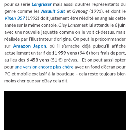
pour sa série
Langrisser
mais aussi d’autres représentants du
genre comme les
Assault Suit
et
Gynoug
(1991), et dont le
Vixen 357
(1992) doit justement être réédité en anglais cette
année sur la même console.
Gley Lancer
est lui attendu le
6 juin
avec une nouvelle jaquette comme on le voit ci-dessus, mais
réalisée par l’illustrateur d’origine. On peut le précommander
sur
Amazon Japon
, où il s’arrache déjà puisqu’il affiche
actuellement un tarif de
11 959 yens
(94 €) hors frais de port,
au lieu des
6 458 yens
(51 €) prévus… Et on peut aussi opter
pour
une version encore plus chère
avec un fond d’écran pour
PC et mobile exclusif à la boutique – cela reste toujours bien
moins cher que sur eBay cela dit.