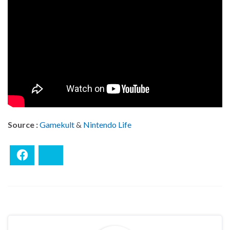
Source :
Gamekult
&
Nintendo Life
Facebook
Bluesky