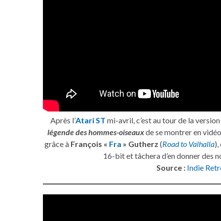
Après l’
Atari ST
mi-avril, c’est au tour de la versio
légende des hommes-oiseaux
de se montrer en vidéo
grâce à
François «
Fra
» Gutherz
(
Road to Valhalla
)
16-bit et tâchera d’en donner des n
Source :
Indie Ret