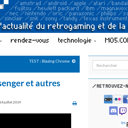
rendez-vous
technologie
MO5.C
TEST : Blazing Chrome
Search for:
senger et autres
/RETROUVEZ-N
14 juillet 2019