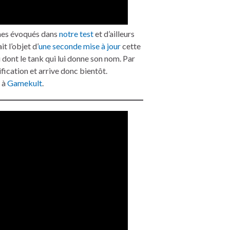
mes évoqués dans
notre test
et d’ailleurs
it l’objet d’
une seconde mise à jour
cette
 dont le tank qui lui donne son nom. Par
fication et arrive donc bientôt.
 à
Gamekult
.