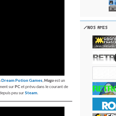
/NOS AMIS
n
Dream Potion Games
,
Mago
est un
ment sur
PC
et prévu dans le courant de
depuis peu sur
Steam
.