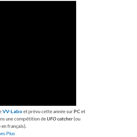
ue
VV-Labo
et prévu cette année sur
PC
et
ans une compétition de
UFO catcher
(ou
en français).
es Plus