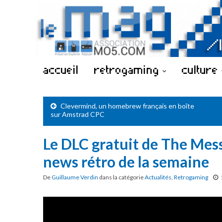
accueil
retrogaming
culture
Clevermind, un homebrew français en boîte
sur Amstrad CPC
Le DLC gratuit de The Mes
news rétro de la semaine
De
Guillaume Verdin
dans la catégorie
Actualités
,
Retrogaming