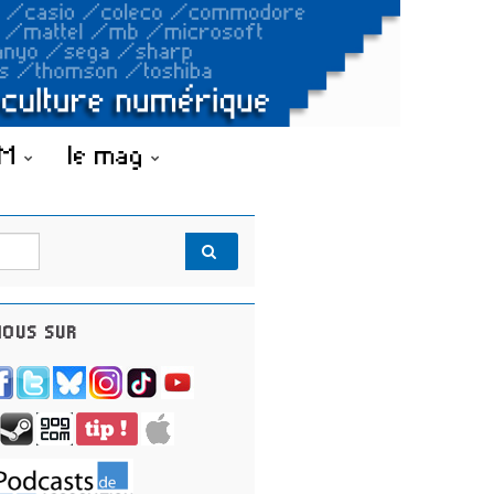
OM
le mag
OUS SUR