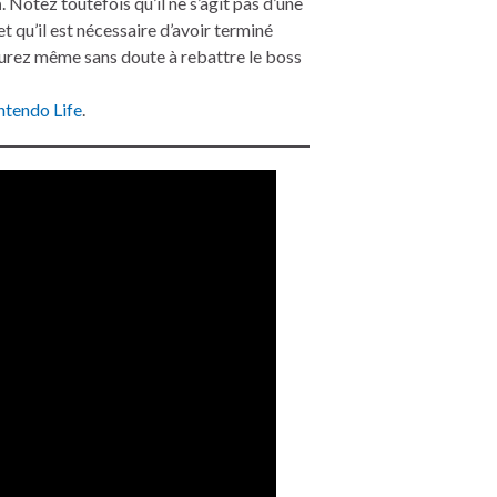
m
. Notez toutefois qu’il ne s’agit pas d’une
et qu’il est nécessaire d’avoir terminé
aurez même sans doute à rebattre le boss
ntendo Life
.