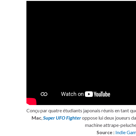
Conçu par quatre étudiants japonais réunis en tant q
Mac
,
Super UFO Fighter
oppose lui deux joueurs d
machine attrape-peluche 
Source :
Indie Gam