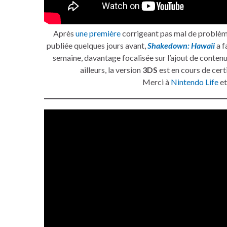
Après
une première
corrigeant pas mal de problè
publiée quelques jours avant,
Shakedown: Hawaii
a fa
semaine, davantage focalisée sur l’ajout de contenu
ailleurs, la version
3DS
est en cours de certi
Merci à
Nintendo Life
et