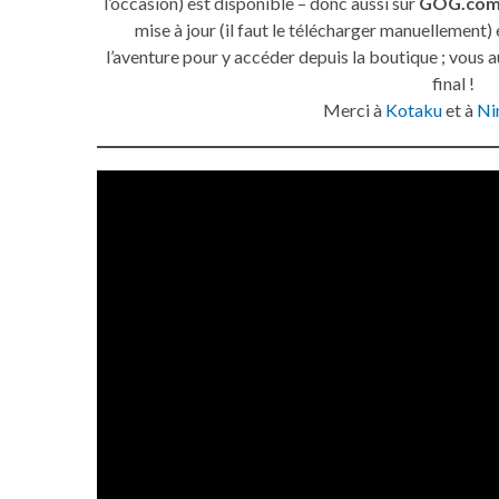
l’occasion) est disponible – donc aussi sur
GOG.co
mise à jour (il faut le télécharger manuellement) 
l’aventure pour y accéder depuis la boutique ; vous 
final !
Merci à
Kotaku
et à
Ni