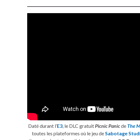
Daté durant l’
E3
, le DLC gratuit
Picnic Panic
de
The M
toutes les plateformes où le jeu de
Sabotage Stud