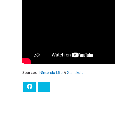
Sources :
Nintendo Life
&
Gamekult
Facebook
Bluesky