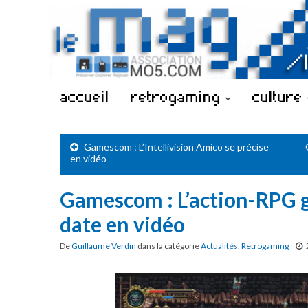
accueil
retrogaming
culture
Gamescom : L’Intellivision Amico se précise
en vidéo
Gamescom : L’action-RPG 
date en vidéo
De
Guillaume Verdin
dans la catégorie
Actualités
,
Retrogaming