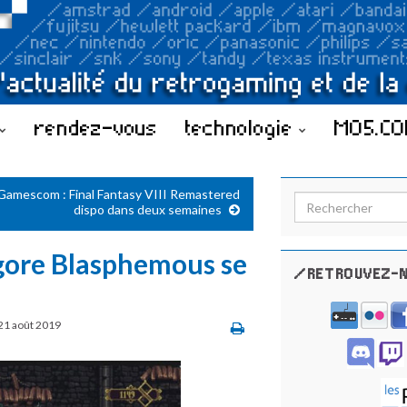
rendez-vous
technologie
MO5.C
Gamescom : Final Fantasy VIII Remastered
Search for:
dispo dans deux semaines
gore Blasphemous se
/RETROUVEZ-N
21 août 2019