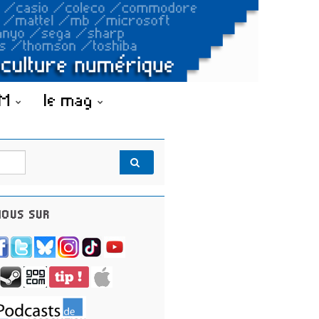
OM
le mag
OUS SUR