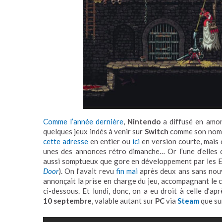
Comme l’année dernière
,
Nintendo
a diffusé en amo
quelques jeux indés à venir sur
Switch
comme son no
cette adresse
en entier ou
ici
en version courte, mais 
unes des annonces rétro dimanche… Or l’une d’elles
aussi somptueux que gore en développement par les 
Door
). On l’avait revu
fin mai
après deux ans sans nouve
annonçait la prise en charge du jeu, accompagnant l
ci-dessous. Et lundi, donc, on a eu droit à celle d’ap
10 septembre
, valable autant sur
PC
via
Steam
que s