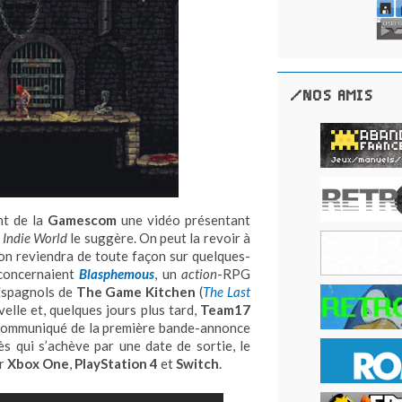
/NOS AMIS
nt de la
Gamescom
une vidéo présentant
m
Indie World
le suggère. On peut la revoir à
on reviendra de toute façon sur quelques-
 concernaient
Blasphemous
, un
action
-RPG
Espagnols de
The Game Kitchen
(
The Last
lle et, quelques jours plus tard,
Team17
e communiqué de la première bande-annonce
rès qui s’achève par une date de sortie, le
ur
Xbox One
,
PlayStation 4
et
Switch
.