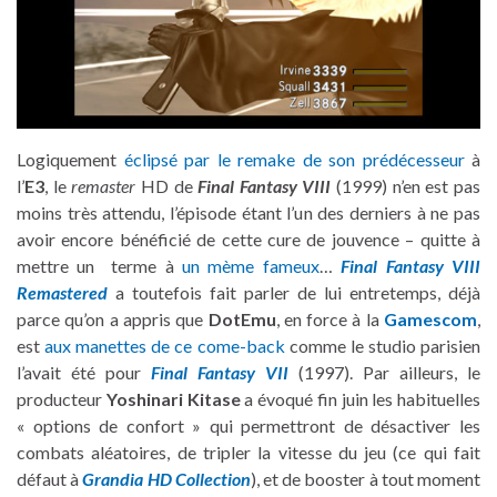
Logiquement
éclipsé par le remake de son prédécesseur
à
l’
E3
, le
remaster
HD de
Final Fantasy VIII
(1999) n’en est pas
moins très attendu, l’épisode étant l’un des derniers à ne pas
avoir encore bénéficié de cette cure de jouvence – quitte à
mettre un terme à
un mème fameux
…
Final Fantasy VIII
Remastered
a toutefois fait parler de lui entretemps, déjà
parce qu’on a appris que
DotEmu
, en force à la
Gamescom
,
est
aux manettes de ce come-back
comme le studio parisien
l’avait été pour
Final Fantasy VII
(1997). Par ailleurs, le
producteur
Yoshinari Kitase
a évoqué fin juin les habituelles
« options de confort » qui permettront de désactiver les
combats aléatoires, de tripler la vitesse du jeu (ce qui fait
défaut à
Grandia HD Collection
), et de booster à tout moment