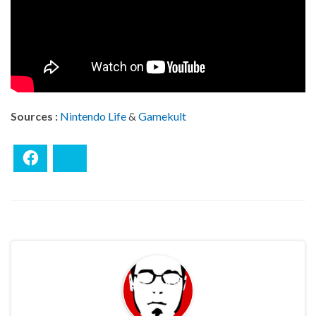
Sources :
Nintendo Life
&
Gamekult
Facebook
Bluesky