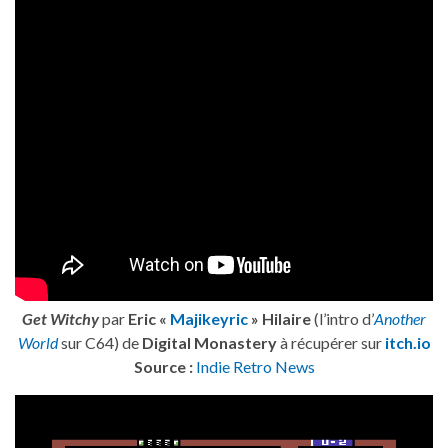
Get Witchy
par
Eric «
Majikeyric
» Hilaire
(l’intro d’
Another
World
sur C64) de
Digital Monastery
à récupérer sur
itch.io
Source :
Indie Retro News