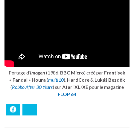
Portage d’
Imogen
(1986,
BBC Micro
) créé par
Frantisek
« Fandal » Houra
(
multi10
),
HardCore
&
Lukáš Bezděk
(
Robbo After 30 Years
) sur
Atari XL
/
XE
pour le magazine
FLOP 64
Facebook
Bluesky