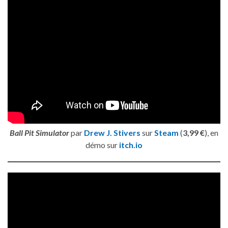
Ball Pit Simulator
par
Drew J. Stivers
sur
Steam
(
3,99 €
), en
démo sur
itch.io