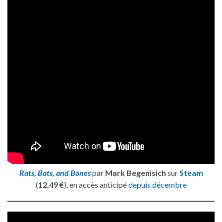
Rats, Bats, and Bones
par
Mark Begenisich
sur
Steam
(
12,49 €
), en accès anticipé
depuis décembre