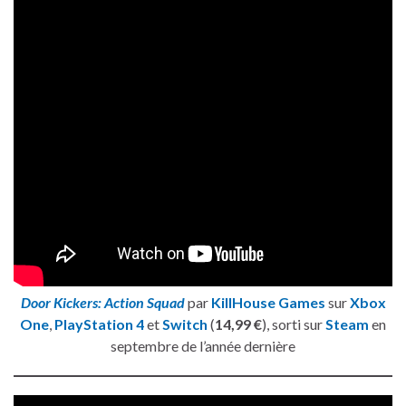
Door Kickers: Action Squad
par
KillHouse Games
sur
Xbox
One
,
PlayStation 4
et
Switch
(
14,99 €
), sorti sur
Steam
en
septembre de l’année dernière