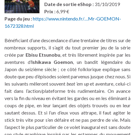
Date de sortie eShop :
31/10/2019
Prix :
6,99 €
Page du jeu :
https://www.nintendo.fr/…Mr-GOEMON-
1672328.html
Bénéficiant d’une descendance d’une trentaine de titres sur de
nombreux supports, il s’agit du tout premier jeu de la série
créée par
Ebisu Etsunobu
, et très librement inspirée par les
aventures d’
Ishikawa Goemon
, un bandit légendaire du
Japon du seizième siècle ; ce côté folklorique explique sans
doute que peu d’épisodes soient parvenus jusque chez nous. Si
les suivants mêleront souvent
beat ’em up
et aventure, celui-ci
fait dans l’action/plateforme très rudimentaire. On avance
vers la fin du niveau en évitant les gardes ou en les éliminant à
coups de pipe, en leur lançant des objets trouvés ou en leur
sautant dessus. Et si l’un d’eux vous attrape, il faut agiter le
stick très vite pour s’en défaire et ne pas perdre de vie. Mais
l’aspect le plus particulier de ce volet inaugural est sans doute
son style graphique inspiré par les estampes du mouvement