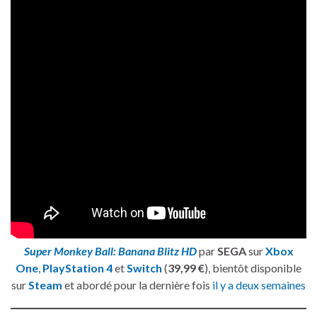
Super Monkey Ball: Banana Blitz HD
par
SEGA
sur
Xbox
One
,
PlayStation 4
et
Switch
(
39,99 €
), bientôt disponible
sur
Steam
et abordé pour la dernière fois
il y a deux semaines