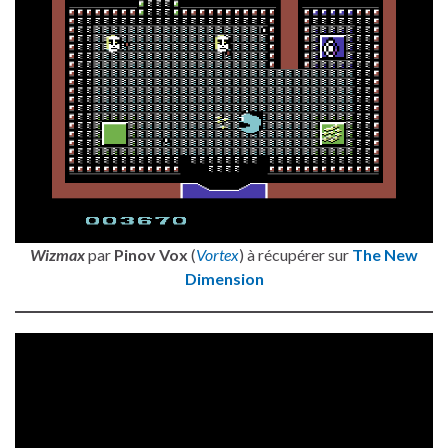
Wizmax
par
Pinov Vox
(
Vortex
) à récupérer sur
The New
Dimension