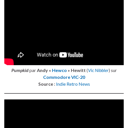
Pumpkid
par
Andy «
Hewco
» Hewitt
(
Vic Nibbler
) sur
Commodore VIC-20
Source :
Indie Retro News