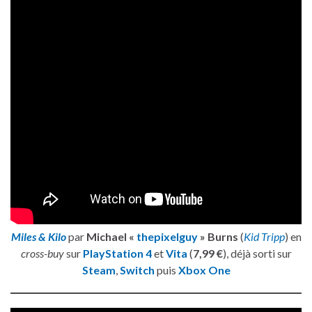
Miles & Kilo
par
Michael «
thepixelguy
» Burns
(
Kid Tripp
) en
cross-buy
sur
PlayStation 4
et
Vita
(
7,99 €
), déjà sorti sur
Steam
,
Switch
puis
Xbox One