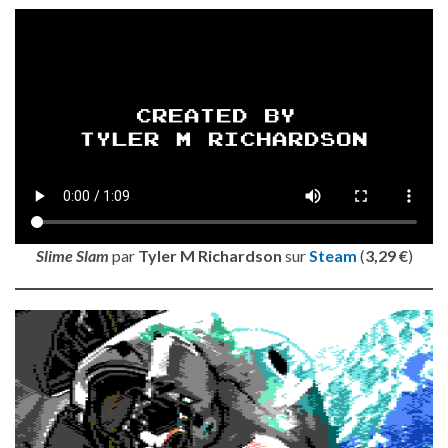
Slime Slam
par
Tyler M Richardson
sur
Steam
(
3,29 €
)