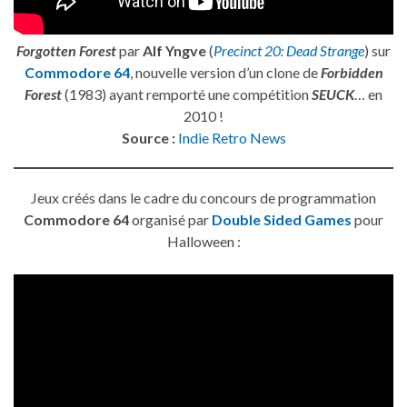
Forgotten Forest
par
Alf Yngve
(
Precinct 20: Dead Strange
) sur
Commodore 64
, nouvelle version d’un clone de
Forbidden
Forest
(1983) ayant remporté une compétition
SEUCK
… en
2010 !
Source :
Indie Retro News
Jeux créés dans le cadre du concours de programmation
Commodore 64
organisé par
Double Sided Games
pour
Halloween :