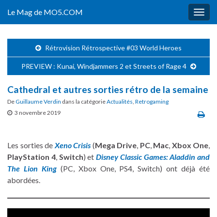
Le Mag de MO5.COM
Togg
navig
Rétrovision Rétrospective #03 World Heroes
PREVIEW : Kunai, Windjammers 2 et Streets of Rage 4
Cathedral et autres sorties rétro de la semaine
De
Guillaume Verdin
dans la catégorie
Actualités
,
Retrogaming
3 novembre 2019
Les sorties de
Xeno Crisis
(
Mega Drive
,
PC
,
Mac
,
Xbox One
,
PlayStation 4
,
Switch
) et
Disney Classic Games: Aladdin and
The Lion King
(PC, Xbox One, PS4, Switch) ont déjà été
abordées.