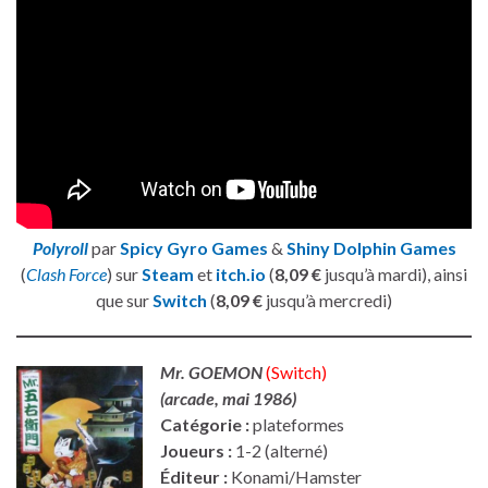
Polyroll
par
Spicy Gyro Games
&
Shiny Dolphin Games
(
Clash Force
) sur
Steam
et
itch.io
(
8,09 €
jusqu’à mardi), ainsi
que sur
Switch
(
8,09 €
jusqu’à mercredi)
Mr. GOEMON
(Switch)
(arcade, mai 1986)
Catégorie :
plateformes
Joueurs :
1-2 (alterné)
Éditeur :
Konami/Hamster