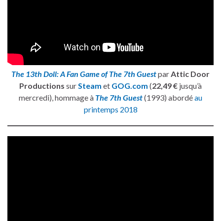
The 13th Doll: A Fan Game of The 7th Guest
par
Attic Door
Productions
sur
Steam
et
GOG.com
(
22,49 €
jusqu’à
mercredi), hommage à
The 7th Guest
(1993) abordé
au
printemps 2018