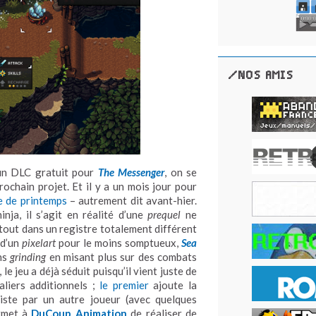
/NOS AMIS
n DLC gratuit pour
The Messenger
, on se
ochain projet. Et il y a un mois jour pour
e de printemps
– autrement dit avant-hier.
nja, il s’agit en réalité d’une
prequel
ne
rtout dans un registre totalement différent
 d’un
pixelart
pour le moins somptueux,
Sea
ns
grinding
en misant plus sur des combats
, le jeu a déjà séduit puisqu’il vient juste de
aliers additionnels ;
le premier
ajoute la
niste par un autre joueur (avec quelques
met à
DuCoup Animation
de réaliser de