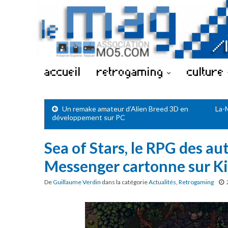
accueil
retrogaming
culture
Un remake amateur d’Alien Breed 3D en
La-
développement sur PC
Sea of Stars, le RPG des au
Messenger cartonne sur Ki
De
Guillaume Verdin
dans la catégorie
Actualités
,
Retrogaming