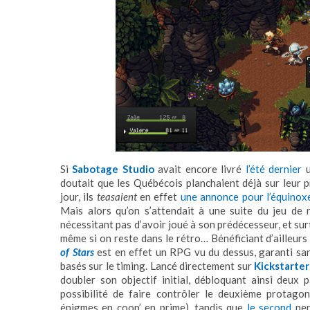
Si
Sabotage Studio
avait encore livré
l’été dernier
u
doutait que les Québécois planchaient déjà sur leur pr
jour, ils
teasaient
en effet
une annonce pour l’équinox
Mais alors qu’on s’attendait à une suite du jeu de ni
nécessitant pas d’avoir joué à son prédécesseur, et su
même si on reste dans le rétro… Bénéficiant d’ailleurs
of Stars
est en effet un RPG vu du dessus, garanti sa
basés sur le timing. Lancé directement sur
Kickstarter
doubler son objectif initial, débloquant ainsi deux p
possibilité de faire contrôler le deuxième protago
énigmes en coop’ en prime), tandis que
le second
per