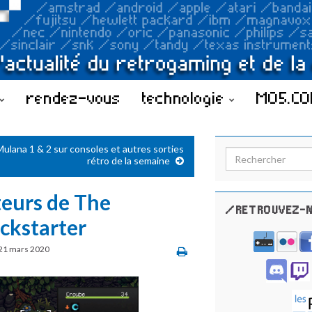
rendez-vous
technologie
MO5.C
Mulana 1 & 2 sur consoles et autres sorties
Search for:
rétro de la semaine
teurs de The
/RETROUVEZ-N
ckstarter
21 mars 2020