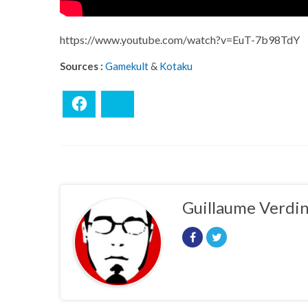
https://www.youtube.com/watch?v=EuT-7b98TdY
Sources :
Gamekult
&
Kotaku
Facebook
Bluesky
Guillaume Verdi