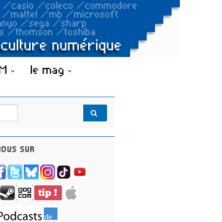
OM
le mag
OUS SUR