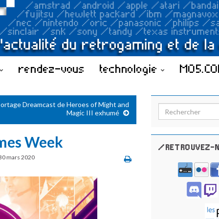
rendez-vous
technologie
MO5.C
portage Dreamcast de Heroes of Might and
Search for:
Magic III exhumé
ames Week
/RETROUVEZ-N
30 mars 2020