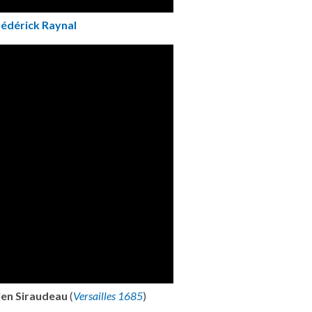
rédérick Raynal
ien Siraudeau
(
Versailles 1685
)