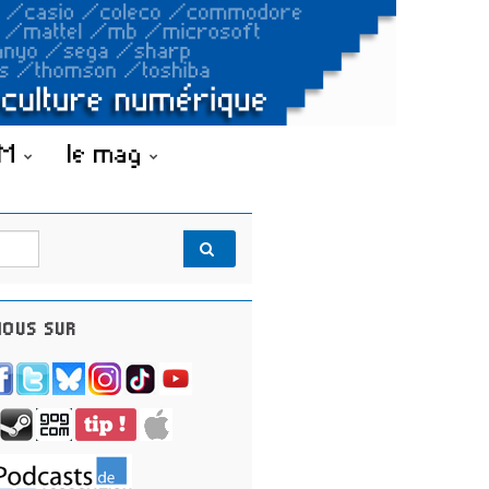
OM
le mag
OUS SUR