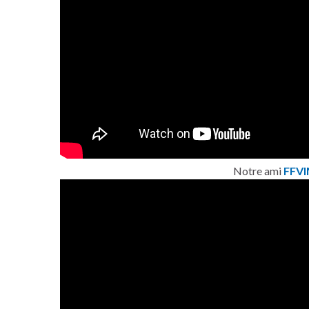
Notre ami
FFV