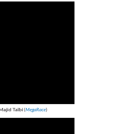
Majid Taïbi
(
MegaRace
)