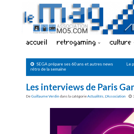
accueil
retrogaming
culture
SEGA prépare ses 60 ans et autres news
Le 
rétro de la semaine
Les interviews de Paris G
De
Guillaume Verdin
dans la catégorie
Actualités
,
L'Association