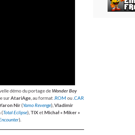
uvelle démo du portage de
Wonder Boy
ne sur
AtariAge
, au format
.ROM
ou
.CAR
Yaron Nir
(
Yamo Revenge
),
Vladimir
a
(
Total Eclipse
),
TIX
et
Michał « Miker »
Encounter
).