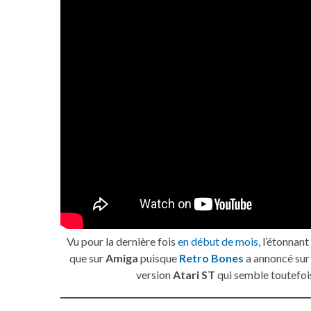
Vu pour la dernière fois
en début de mois
, l’étonnant
que sur
Amiga
puisque
Retro Bones
a annoncé su
version
Atari ST
qui semble toutefo