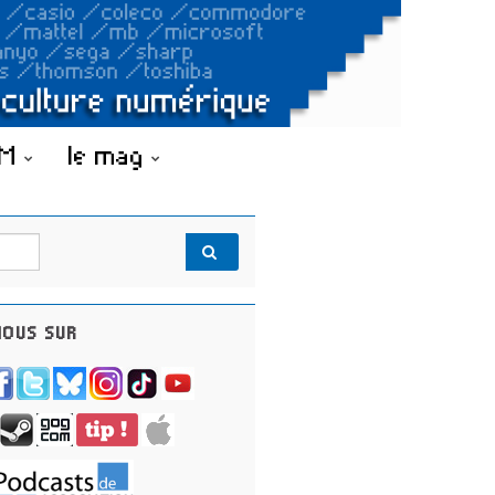
OM
le mag
OUS SUR