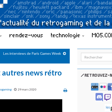
rendez-vous
technologie
MO5.C
Les interviews de Paris Games Week
Search for:
 autres news rétro
/RETROUVEZ-N
rogaming
29 mars 2020