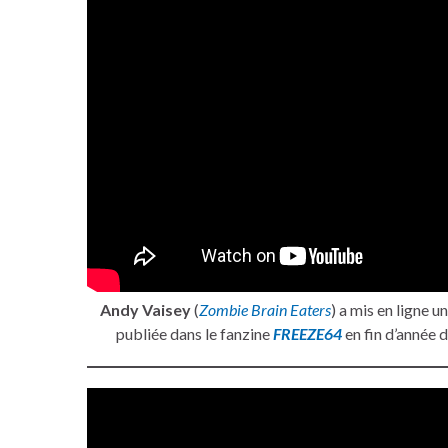
Andy Vaisey
(
Zombie Brain Eaters
) a mis en ligne
publiée dans le fanzine
FREEZE64
en fin d’année d