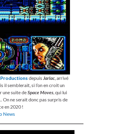
 Productions
depuis
Jarlac
, arrivé
 il semblerait, si l’on en croit un
r une suite de
Space Moves
, qui lui
… On ne serait donc pas surpris de
ice en 2020 !
ro News