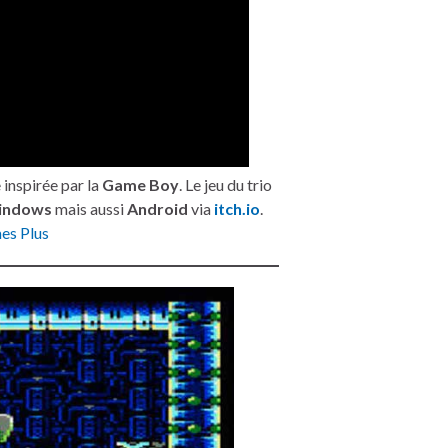
 inspirée par la
Game Boy
. Le jeu du trio
indows
mais aussi
Android
via
itch.io
.
es Plus