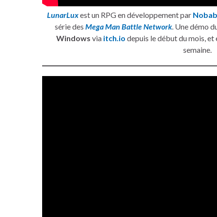
LunarLux
est un RPG en développement par
Nobab
série des
Mega Man Battle Network
. Une démo du
Windows
via
itch.io
depuis le début du mois, et e
semaine.