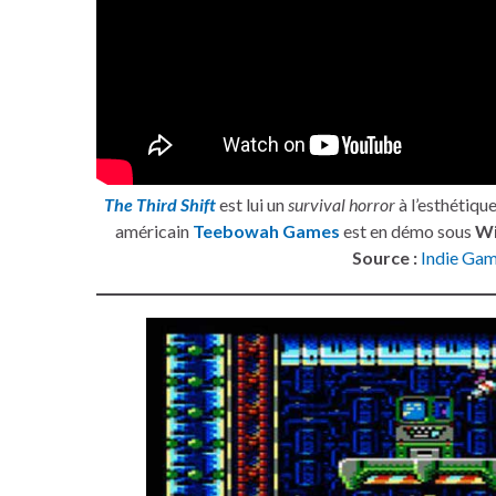
The Third Shift
est lui un
survival horror
à l’esthétique
américain
Teebowah Games
est en démo sous
W
Source :
Indie Gam