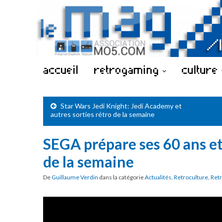
accueil
retrogaming
culture
Star Wars Jedi Knight: Jedi Academy et
autres sorties rétro de la semaine
SEGA prépare ses 60 ans et
de la semaine
De
Guillaume Verdin
dans la catégorie
Actualités
,
Retroculture
,
Ret