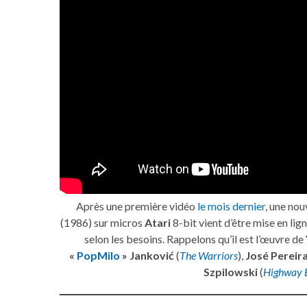
Après une première vidéo
le mois dernier
, une no
(1986) sur micros
Atari
8-bit vient d’être mise en lig
selon les besoins. Rappelons qu’il est l’œuvre de
«
PopMilo
» Janković
(
The Warriors
),
José Pereir
Szpilowski
(
Highway 