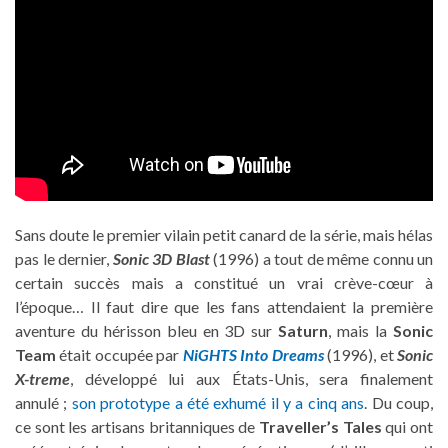
Sans doute le premier vilain petit canard de la série, mais hélas
pas le dernier,
Sonic 3D Blast
(1996) a tout de même connu un
certain succès mais a constitué un vrai crève-cœur à
l’époque… Il faut dire que les fans attendaient la première
aventure du hérisson bleu en 3D sur
Saturn
, mais la
Sonic
Team
était occupée par
NiGHTS Into Dreams
(1996), et
Sonic
X-treme
, développé lui aux États-Unis, sera finalement
annulé ;
son prototype a été exhumé il y a cinq ans
. Du coup,
ce sont les artisans britanniques de
Traveller’s Tales
qui ont