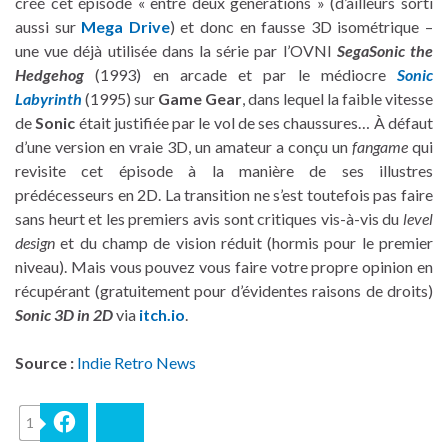
créé cet épisode « entre deux générations » (d’ailleurs sorti
aussi sur
Mega Drive
) et donc en fausse 3D isométrique –
une vue déjà utilisée dans la série par l’OVNI
SegaSonic the
Hedgehog
(1993) en arcade et par le médiocre
Sonic
Labyrinth
(1995) sur
Game Gear
, dans lequel la faible vitesse
de
Sonic
était justifiée par le vol de ses chaussures… À défaut
d’une version en vraie 3D, un amateur a conçu un
fangame
qui
revisite cet épisode à la manière de ses illustres
prédécesseurs en 2D. La transition ne s’est toutefois pas faire
sans heurt et les premiers avis sont critiques vis-à-vis du
level
design
et du champ de vision réduit (hormis pour le premier
niveau). Mais vous pouvez vous faire votre propre opinion en
récupérant (gratuitement pour d’évidentes raisons de droits)
Sonic 3D in 2D
via
itch.io
.
Source :
Indie Retro News
1
Facebook
Bluesky