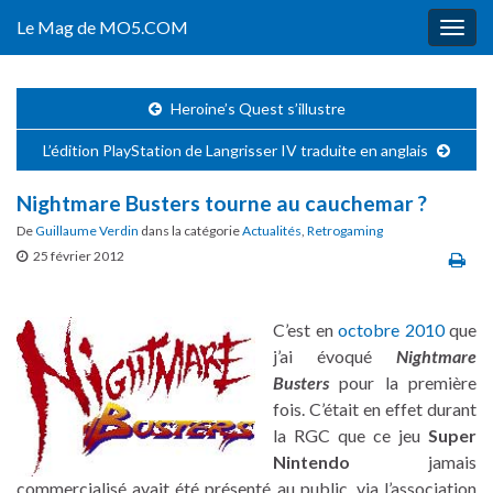
Le Mag de MO5.COM
Togg
navig
Heroine’s Quest s’illustre
L’édition PlayStation de Langrisser IV traduite en anglais
Nightmare Busters tourne au cauchemar ?
De
Guillaume Verdin
dans la catégorie
Actualités
,
Retrogaming
25 février 2012
C’est en
octobre 2010
que
j’ai évoqué
Nightmare
Busters
pour la première
fois. C’était en effet durant
la RGC que ce jeu
Super
Nintendo
jamais
commercialisé avait été présenté au public, via l’association