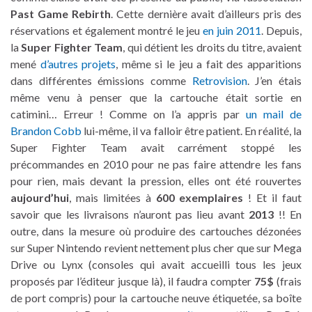
Past Game Rebirth
. Cette dernière avait d’ailleurs pris des
réservations et également montré le jeu
en juin 2011
. Depuis,
la
Super Fighter Team
, qui détient les droits du titre, avaient
mené
d’autres projets
, même si le jeu a fait des apparitions
dans différentes émissions comme
Retrovision
. J’en étais
même venu à penser que la cartouche était sortie en
catimini… Erreur ! Comme on l’a appris par
un mail de
Brandon Cobb
lui-même, il va falloir être patient. En réalité, la
Super Fighter Team avait carrément stoppé les
précommandes en 2010 pour ne pas faire attendre les fans
pour rien, mais devant la pression, elles ont été rouvertes
aujourd’hui
, mais limitées à
600 exemplaires
! Et il faut
savoir que les livraisons n’auront pas lieu avant
2013
!! En
outre, dans la mesure où produire des cartouches dézonées
sur Super Nintendo revient nettement plus cher que sur Mega
Drive ou Lynx (consoles qui avait accueilli tous les jeux
proposés par l’éditeur jusque là), il faudra compter
75$
(frais
de port compris) pour la cartouche neuve étiquetée, sa boîte