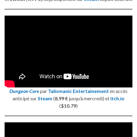
Dungeon Core
par
Talismanic Entertainement
en accès
anticipé sur
Steam
(
8,99 €
jusqu’à mercredi) et
itch.io
(
$10.79
)