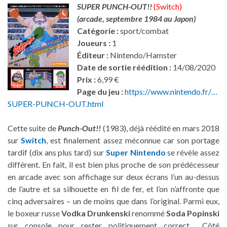
SUPER PUNCH-OUT!!
(Switch)
(arcade, septembre 1984 au Japon)
Catégorie :
sport/combat
Joueurs :
1
Éditeur :
Nintendo/Hamster
Date de sortie réédition :
14/08/2020
Prix :
6,99 €
Page du jeu :
https://www.nintendo.fr/…
SUPER-PUNCH-OUT.html
Cette suite de
Punch-Out!!
(1983), déjà réédité en mars 2018
sur
Switch
, est finalement assez méconnue car son portage
tardif (dix ans plus tard) sur
Super Nintendo
se révèle assez
différent. En fait, il est bien plus proche de son prédécesseur
en arcade avec son affichage sur deux écrans l’un au-dessus
de l’autre et sa silhouette en fil de fer, et l’on n’affronte que
cinq adversaires – un de moins que dans l’original. Parmi eux,
le boxeur russe
Vodka Drunkenski
renommé
Soda Popinski
sur console pour rester politiquement correct… Côté