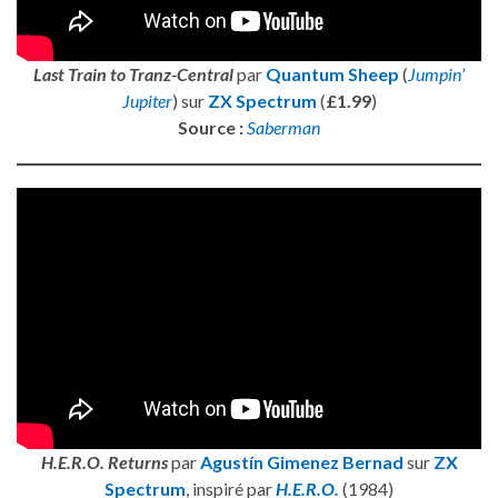
Last Train to Tranz-Central
par
Quantum Sheep
(
Jumpin’
Jupiter
) sur
ZX Spectrum
(
£1.99
)
Source :
Saberman
H.E.R.O. Returns
par
Agustín Gimenez Bernad
sur
ZX
Spectrum
, inspiré par
H.E.R.O.
(1984)