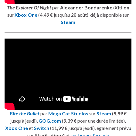
The Explorer Of Night
par
Alexander Bondarenko
/
Xitilon
sur
Xbox One
(
4,49 €
jusqu’au 28 août), déjà disponible sur
Steam
Bite the Bullet
par
Mega Cat Studios
sur
Steam
(
9,99 €
jusqu’à jeudi),
GOG.com
(
9,39 €
pour une durée limitée),
Xbox One
et
Switch
(
11,99 €
jusqu’à jeudi), également prévu
sur
PlayStation 4
et
sur borne d’arcade