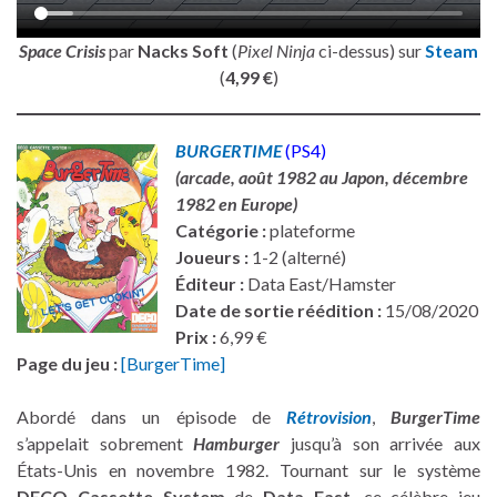
Space Crisis
par
Nacks Soft
(
Pixel Ninja
ci-dessus) sur
Steam
(
4,99 €
)
BURGERTIME
(PS4)
(arcade, août 1982 au Japon, décembre
1982 en Europe)
Catégorie :
plateforme
Joueurs :
1-2 (alterné)
Éditeur :
Data East/Hamster
Date de sortie réédition :
15/08/2020
Prix :
6,99 €
Page du jeu :
[BurgerTime]
Abordé dans un épisode de
Rétrovision
,
BurgerTime
s’appelait sobrement
Hamburger
jusqu’à son arrivée aux
États-Unis en novembre 1982. Tournant sur le système
DECO Cassette System
de
Data East
, ce célèbre jeu