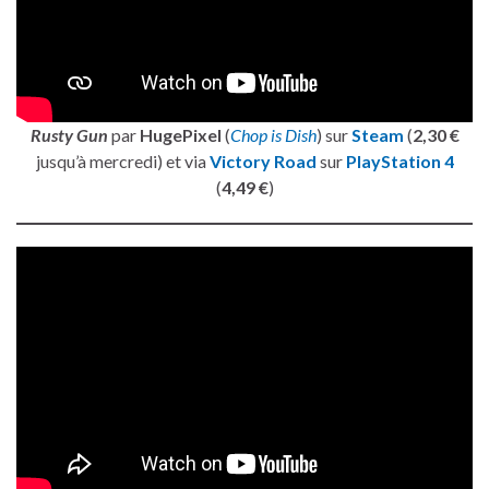
Rusty Gun
par
HugePixel
(
Chop is Dish
) sur
Steam
(
2,30 €
jusqu’à mercredi) et via
Victory Road
sur
PlayStation 4
(
4,49 €
)