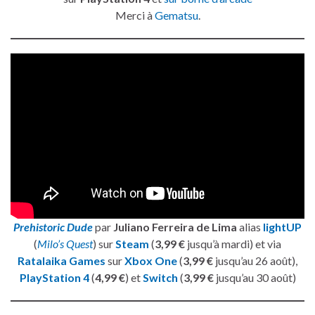
Merci à
Gematsu
.
Prehistoric Dude
par
Juliano Ferreira de Lima
alias
lightUP
(
Milo’s Quest
) sur
Steam
(
3,99 €
jusqu’à mardi) et via
Ratalaika Games
sur
Xbox One
(
3,99 €
jusqu’au 26 août),
PlayStation 4
(
4,99 €
) et
Switch
(
3,99 €
jusqu’au 30 août)