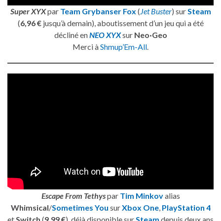
Super XYX
par
Team Grybanser Fox
(
Jet Buster
) sur
Steam
(
6,96 €
jusqu’à demain), aboutissement d’un jeu qui a été
décliné en
NEO XYX
sur
Neo·Geo
Merci à
Shmup’Em-All
.
Escape From Tethys
par
Tim Minkov
alias
Whimsical
/
Sometimes You
sur
Xbox One
,
PlayStation 4
et
Switch
(
9,99 €
), déjà disponible sur
Steam
depuis deux ans