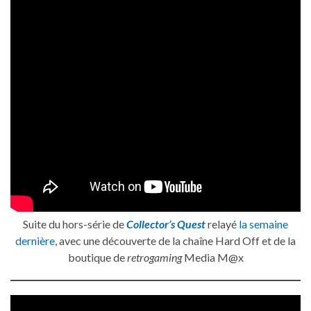
Suite du hors-série de
Collector’s Quest
relayé
la semaine
dernière
, avec une découverte de la chaîne Hard Off et de la
boutique de
retrogaming
Media M@x