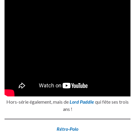
Hors-série également, mais de
Lord Paddle
qui fête ses trois
ans !
Rétro-Polo