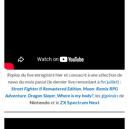
Replay
du live enregistré hier et consacré à une sélection de
news du mois passé (le dernier live remontant à
fin juillet
) :
Street Fighter II Remastered Edition
,
Moon: Remix RPG
Adventure
,
Dragon Slayer
,
Where is my body?
, les
gigaleaks
de
Nintendo
et le
ZX Spectrum Next