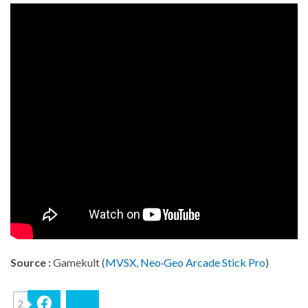
Source :
Gamekult (
MVSX
,
Neo·Geo Arcade Stick Pro
)
2
Facebook
Bluesky