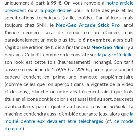
uniquement à part à
99 €
. On vous renvoie à
notre article
précédent
ou à
la page dédiée
pour la liste des jeux et les
spécifications techniques (taille, poids). Par ailleurs mais
toujours chez SNK, le
Neo·Geo Arcade Stick Pro
lancé
l’année dernière sera de retour en fin d’année, mais
paradoxalement un mois plus tôt, le
6 novembre
, alors qu’il
s’agit d’une édition de Noël à l’instar de la
Neo·Geo Mini
il y a
deux ans. Cela dit, comme on le constate sur
la page officielle
,
son look est cette fois (heureusement) inchangé. Son tarif
passe en revanche de 159,99 € à
229 €
, parce que le paquet
cadeau contient en prime une manette supplémentaire
(comme celles que l’on aperçoit dans la vignette de la vidéo
ci-dessous), blanche ou noire aléatoirement, ainsi que trois
étuis en silicone dont le coloris est aussi tiré au sort, deux sets
d’autocollants parmi quatre au hasard, plus un
artbook
. La
machine contiendra aussi d’emblée quarante jeux, alors que
la
moitié d’entre eux devaient être téléchargés
(cf.
ce mode
d’emploi
).