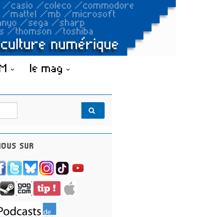
OM
le mag
OUS SUR