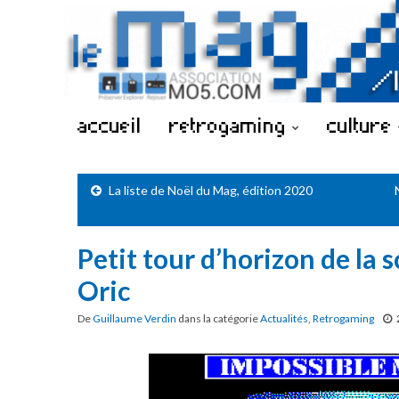
accueil
retrogaming
culture
La liste de Noël du Mag, édition 2020
Petit tour d’horizon de la
Oric
De
Guillaume Verdin
dans la catégorie
Actualités
,
Retrogaming