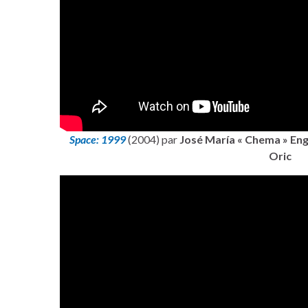
Space: 1999
(2004) par
José María « Chema » Eng
Oric