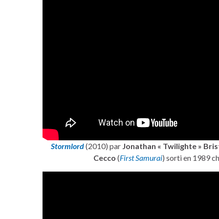
Stormlord
(2010) par
Jonathan « Twilighte » Bri
Cecco
(
First Samurai
) sorti en 1989 c