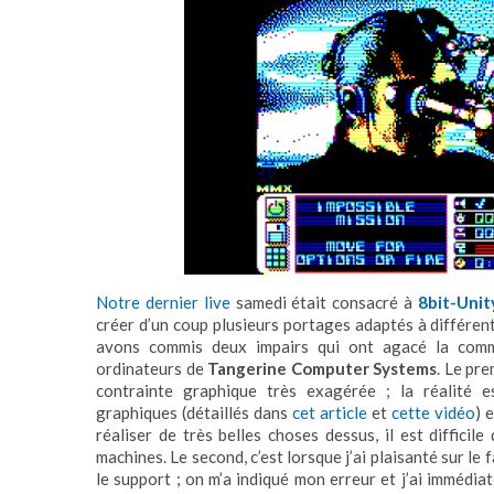
Notre dernier live
samedi était consacré à
8bit-Unit
créer d’un coup plusieurs portages adaptés à différent
avons commis deux impairs qui ont agacé la com
ordinateurs de
Tangerine Computer Systems
. Le pre
contrainte graphique très exagérée ; la réalité 
graphiques (détaillés dans
cet article
et
cette vidéo
) 
réaliser de très belles choses dessus, il est difficil
machines. Le second, c’est lorsque j’ai plaisanté sur l
le support ; on m’a indiqué mon erreur et j’ai immédia