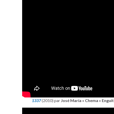
1337
(2010) par
José María « Chema » Engui