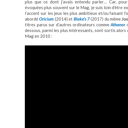
plus que ce dont j’avais entendu parler… Car, pou
évoquées plus souvent sur le Mag, je suis loin d’être 
l’accent sur les jeux les plus ambitieux et/ou faisant l’
abordé
Oricium
(2014) et
Blake’s 7
(2017) du même
Jo
titres parus sur d’autres ordinateurs comme
Athanor
dessous, parmi les plus intéressants, sont sortis alors
Mag en 2010 :