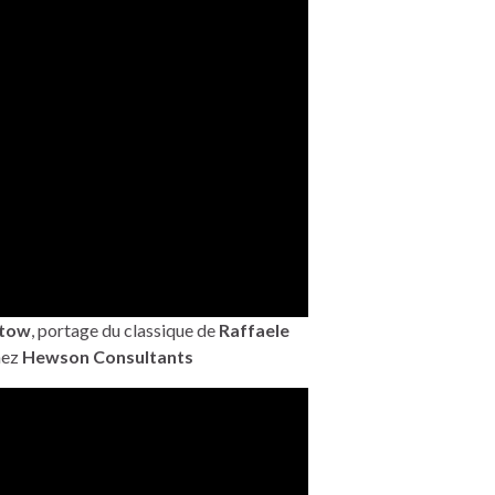
stow
, portage du classique de
Raffaele
hez
Hewson Consultants