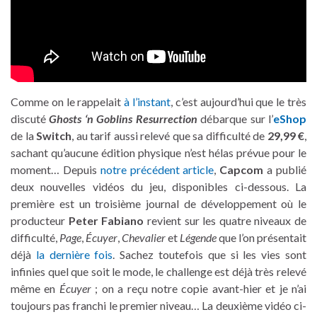
Comme on le rappelait
à l’instant
, c’est aujourd’hui que le très
discuté
Ghosts ‘n Goblins Resurrection
débarque sur l’
eShop
de la
Switch
, au tarif aussi relevé que sa difficulté de
29,99 €
,
sachant qu’aucune édition physique n’est hélas prévue pour le
moment… Depuis
notre précédent article
,
Capcom
a publié
deux nouvelles vidéos du jeu, disponibles ci-dessous. La
première est un troisième journal de développement où le
producteur
Peter Fabiano
revient sur les quatre niveaux de
difficulté,
Page
,
Écuyer
,
Chevalier
et
Légende
que l’on présentait
déjà
la dernière fois
. Sachez toutefois que si les vies sont
infinies quel que soit le mode, le challenge est déjà très relevé
même en
Écuyer
; on a reçu notre copie avant-hier et je n’ai
toujours pas franchi le premier niveau… La deuxième vidéo ci-