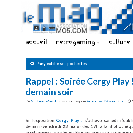
accueil
retrogaming
culture
Pang exhibe ses pochettes
Rappel : Soirée Cergy Play
demain soir
De
Guillaume Verdin
dans la catégorie
Actualités
,
L'Association
Si l’exposition
Cergy Play !
s’achève samedi, n’oubli
demain (
vendredi 23 mars
) dès
19h
à la
Bibliothèq
nombreuses consoles en libre service, nous organiser