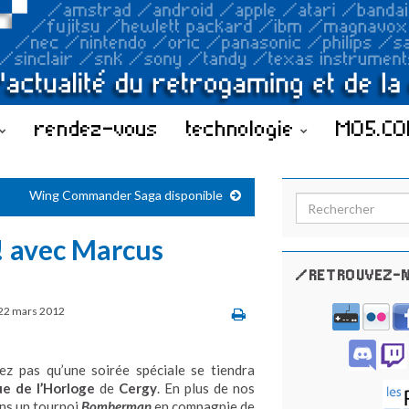
rendez-vous
technologie
MO5.C
Wing Commander Saga disponible
Search for:
 ! avec Marcus
/RETROUVEZ-N
22 mars 2012
ez pas qu’une soirée spéciale se tiendra
ue de l’Horloge
de
Cergy
. En plus de nos
ons un tournoi
Bomberman
en compagnie de