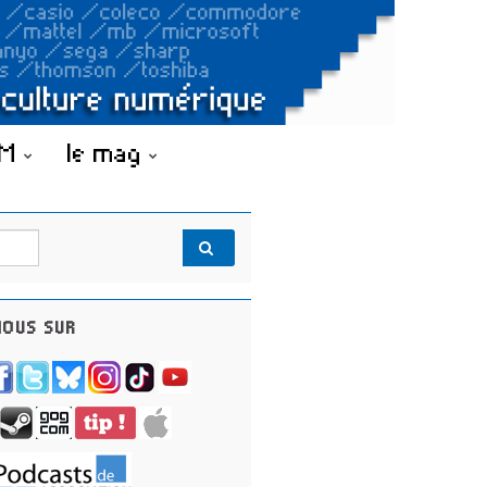
OM
le mag
OUS SUR