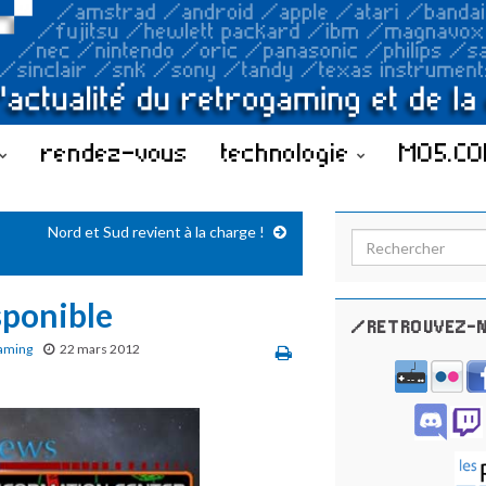
rendez-vous
technologie
MO5.C
Nord et Sud revient à la charge !
Search for:
ponible
/RETROUVEZ-N
aming
22 mars 2012