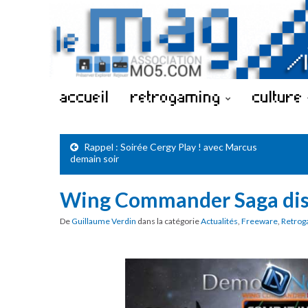
accueil
retrogaming
culture
Rappel : Soirée Cergy Play ! avec Marcus
demain soir
Wing Commander Saga dis
De
Guillaume Verdin
dans la catégorie
Actualités
,
Freeware
,
Retrog