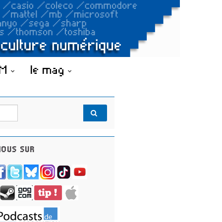
OM
le mag
OUS SUR