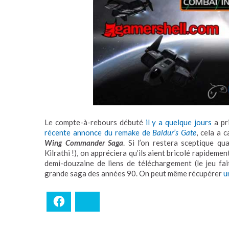
Le compte-à-rebours débuté
il y a quelque jours
a pr
récente annonce du remake de
Baldur’s Gate
, cela a 
Wing Commander Saga
. Si l’on restera sceptique qu
Kilrathi !), on appréciera qu’ils aient bricolé rapidemen
demi-douzaine de liens de téléchargement (le jeu fai
grande saga des années 90. On peut même récupérer
u
Facebook
Bluesky