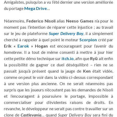
Amigaïstes, puisqu’on a vu l’été dernier une version améliorée
du portage
Mega Drive
…
Néanmoins,
Federico Nisoli
alias
Neeso Games
n’a pour le
moment pas l’intention de réparer cette injustice ; au travail
sur le jeu de plateforme
Super Delivery Boy
, il a simplement
cherché à rappeler à quel point le moteur
Scorpion
créé par
Erik «
Earok
» Hogan
est encourageant pour l’avenir du
homebrew
. Il a tout de même consenti à mettre à jour hier
cette petite démo technique sur
itch.io
, afin que
Ryū
ait enfin
la possibilité de gagner ce duel déséquilibré – rien ne se
passait jusqu’à présent quand la jauge de
Ken
était vidée,
comme on peut le voir dans la vidéo ci-dessus correspondant
à une version plus ancienne. On ne serait néanmoins pas
surpris que les joueurs n’écoutent pas les demandes de Nisoli
et l’encouragent à poursuivre le portage, impossible à
commercialiser pour d’évidentes raisons de droits. En
revanche, le développeur ne serait pas contre travailler sur un
clone de
Castlevania
… quand
Super Delivery Boy
sera fini du