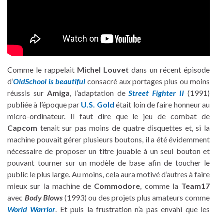
Comme le rappelait
Michel Louvet
dans un récent épisode
d’
OldSchool is beautiful
consacré aux portages plus ou moins
réussis sur
Amiga
, l’adaptation de
Street Fighter II
(1991)
publiée à l’époque par
U.S. Gold
était loin de faire honneur au
micro-ordinateur. Il faut dire que le jeu de combat de
Capcom
tenait sur pas moins de quatre disquettes et, si la
machine pouvait gérer plusieurs boutons, il a été évidemment
nécessaire de proposer un titre jouable à un seul bouton et
pouvant tourner sur un modèle de base afin de toucher le
public le plus large. Au moins, cela aura motivé d’autres à faire
mieux sur la machine de
Commodore
, comme la
Team17
avec
Body Blows
(1993) ou des projets plus amateurs comme
World Warrior
. Et puis la frustration n’a pas envahi que les