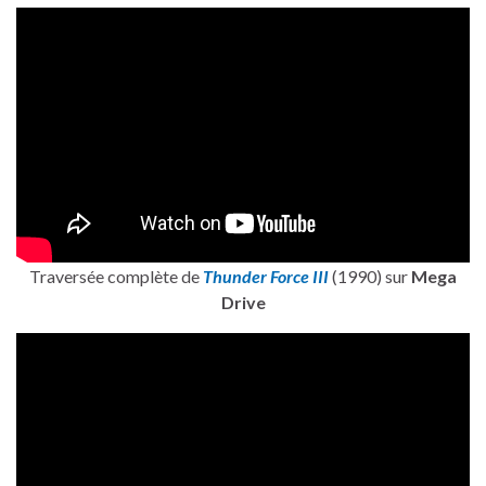
Traversée complète de
Thunder Force III
(1990) sur
Mega
Drive