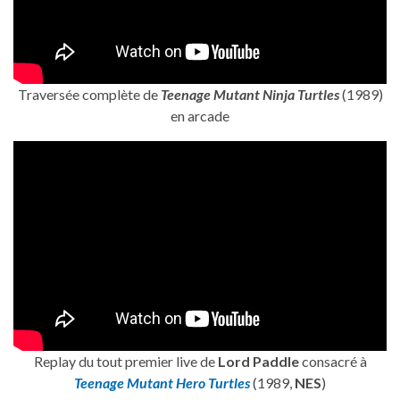
Traversée complète de
Teenage Mutant Ninja Turtles
(1989)
en arcade
Replay du tout premier live de
Lord Paddle
consacré à
Teenage Mutant Hero Turtles
(1989,
NES
)