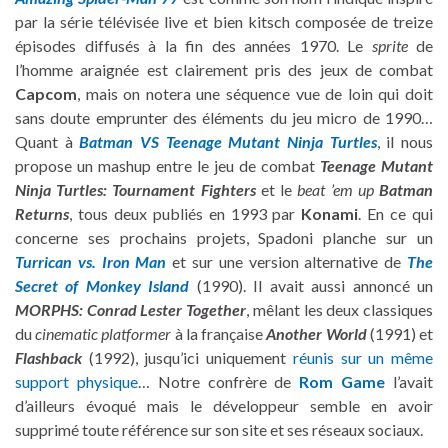
par la série télévisée live et bien kitsch composée de treize
épisodes diffusés à la fin des années 1970. Le
sprite
de
l’homme araignée est clairement pris des jeux de combat
Capcom
, mais on notera une séquence vue de loin qui doit
sans doute emprunter des éléments du jeu micro de 1990…
Quant à
Batman VS Teenage Mutant Ninja Turtles
, il nous
propose un mashup entre le jeu de combat
Teenage Mutant
Ninja Turtles: Tournament Fighters
et le
beat ’em up
Batman
Returns
, tous deux publiés en 1993 par
Konami
. En ce qui
concerne ses prochains projets, Spadoni planche sur un
Turrican vs. Iron Man
et sur une version alternative de
The
Secret of Monkey Island
(1990). Il avait aussi annoncé un
MORPHS: Conrad Lester Together
, mêlant les deux classiques
du
cinematic platformer
à la française
Another World
(1991) et
Flashback
(1992), jusqu’ici uniquement
réunis sur un même
support physique
… Notre confrère de
Rom Game
l’avait
d’ailleurs évoqué mais le développeur semble en avoir
supprimé toute référence sur son site et ses réseaux sociaux.