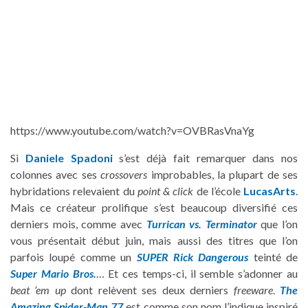
https://www.youtube.com/watch?v=OVBRasVnaYg
Si
Daniele Spadoni
s’est déjà fait remarquer dans nos
colonnes avec ses
crossovers
improbables, la plupart de ses
hybridations relevaient du
point & click
de l’école
LucasArts
.
Mais ce créateur prolifique s’est beaucoup diversifié ces
derniers mois, comme avec
Turrican vs. Terminator
que l’on
vous présentait début juin, mais aussi des titres que l’on
parfois loupé comme un
SUPER Rick Dangerous
teinté de
Super Mario Bros.
… Et ces temps-ci, il semble s’adonner au
beat ’em up
dont relèvent ses deux derniers
freeware
.
The
Amazing Spider-Man 77
est comme son nom l’indique inspiré