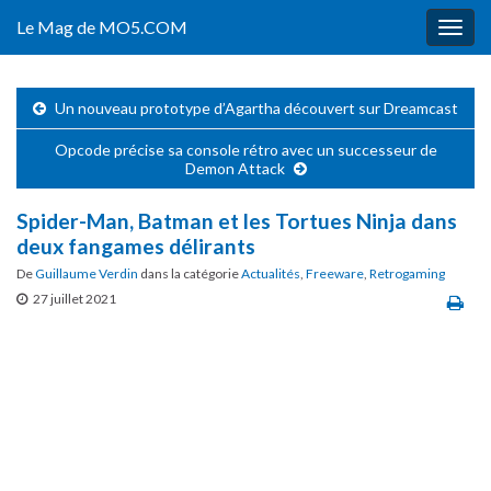
Le Mag de MO5.COM
Togg
navig
Un nouveau prototype d’Agartha découvert sur Dreamcast
Opcode précise sa console rétro avec un successeur de
Demon Attack
Spider-Man, Batman et les Tortues Ninja dans
deux fangames délirants
De
Guillaume Verdin
dans la catégorie
Actualités
,
Freeware
,
Retrogaming
27 juillet 2021