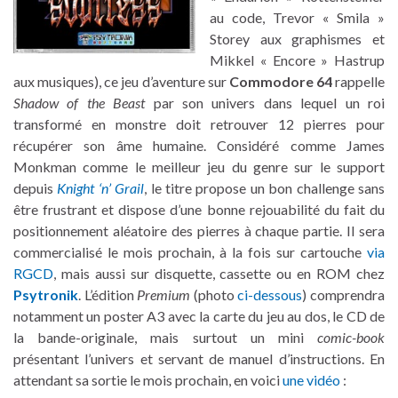
au code, Trevor « Smila »
Storey aux graphismes et
Mikkel « Encore » Hastrup
aux musiques), ce jeu d’aventure sur
Commodore 64
rappelle
Shadow of the Beast
par son univers dans lequel un roi
transformé en monstre doit retrouver 12 pierres pour
récupérer son âme humaine. Considéré comme James
Monkman comme le meilleur jeu du genre sur le support
depuis
Knight ‘n’ Grail
, le titre propose un bon challenge sans
être frustrant et dispose d’une bonne rejouabilité du fait du
positionnement aléatoire des pierres à chaque partie. Il sera
commercialisé le mois prochain, à la fois sur cartouche
via
RGCD
, mais aussi sur disquette, cassette ou en ROM chez
Psytronik
. L’édition
Premium
(photo
ci-dessous
) comprendra
notamment un poster A3 avec la carte du jeu au dos, le CD de
la bande-originale, mais surtout un mini
comic-book
présentant l’univers et servant de manuel d’instructions. En
attendant sa sortie le mois prochain, en voici
une vidéo
: