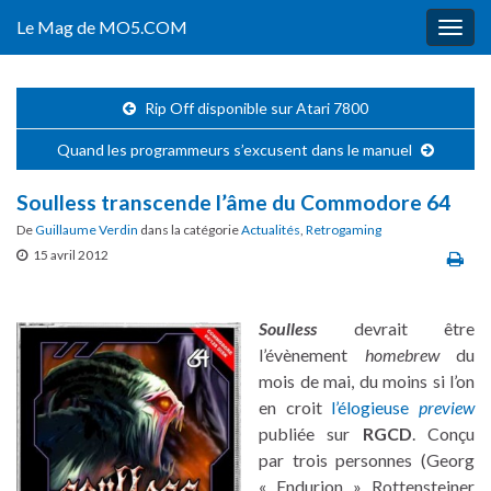
Le Mag de MO5.COM
Togg
navig
Rip Off disponible sur Atari 7800
Quand les programmeurs s’excusent dans le manuel
Soulless transcende l’âme du Commodore 64
De
Guillaume Verdin
dans la catégorie
Actualités
,
Retrogaming
15 avril 2012
Soulless
devrait être
l’évènement
homebrew
du
mois de mai, du moins si l’on
en croit
l’élogieuse
preview
publiée sur
RGCD
. Conçu
par trois personnes (Georg
« Endurion » Rottensteiner