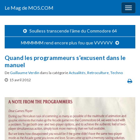
Le Mag de MO5.COM
Togg
navig
Soulless transcende l’âme du Commodore 64
MMMMMM rend encore plus fou que VVVVVV
Quand les programmeurs s’excusent dans le
manuel
De
Guillaume Verdin
dans la catégorie
Actualités
,
Retroculture
,
Techno
15 avril 2012