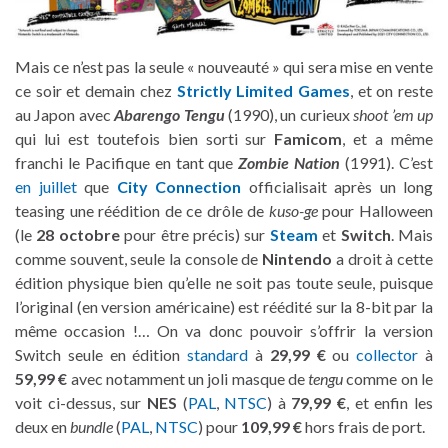
Mais ce n’est pas la seule « nouveauté » qui sera mise en vente
ce soir et demain chez
Strictly Limited Games
, et on reste
au Japon avec
Abarengo Tengu
(1990), un curieux
shoot ’em up
qui lui est toutefois bien sorti sur
Famicom
, et a même
franchi le Pacifique en tant que
Zombie Nation
(1991). C’est
en juillet
que
City Connection
officialisait après un long
teasing une réédition de ce drôle de
kuso-ge
pour Halloween
(le
28 octobre
pour être précis) sur
Steam
et
Switch
. Mais
comme souvent, seule la console de
Nintendo
a droit à cette
édition physique bien qu’elle ne soit pas toute seule, puisque
l’original (en version américaine) est réédité sur la 8-bit par la
même occasion !… On va donc pouvoir s’offrir la version
Switch seule en édition
standard
à
29,99 €
ou
collector
à
59,99 €
avec notamment un joli masque de
tengu
comme on le
voit ci-dessus, sur
NES
(
PAL
,
NTSC
) à
79,99 €
, et enfin les
deux en
bundle
(
PAL
,
NTSC
) pour
109,99 €
hors frais de port.