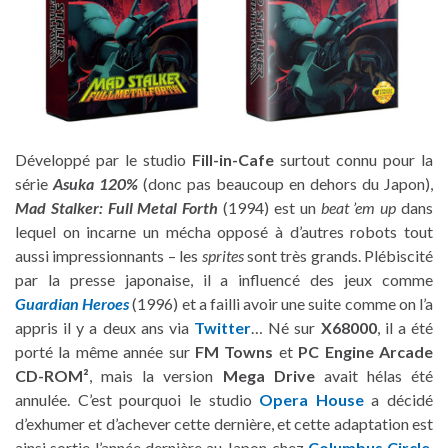
Développé par le studio
Fill-in-Cafe
surtout connu pour la
série
Asuka 120%
(donc pas beaucoup en dehors du Japon),
Mad Stalker: Full Metal Forth
(1994) est un
beat ’em up
dans
lequel on incarne un mécha opposé à d’autres robots tout
aussi impressionnants – les
sprites
sont très grands. Plébiscité
par la presse japonaise, il a influencé des jeux comme
Guardian Heroes
(1996) et a failli avoir une suite comme on l’a
appris il y a deux ans via
Twitter
… Né sur
X68000
, il a été
porté la même année sur
FM Towns
et
PC Engine Arcade
CD-ROM²
, mais la version
Mega Drive
avait hélas été
annulée. C’est pourquoi le studio
Opera House
a décidé
d’exhumer et d’achever cette dernière, et cette adaptation est
ainsi sortie l’année dernière au Japon chez
Columbus Circle
,