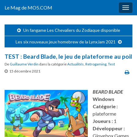
Le Mag de MO5.COM
Togg
navig
Un fangame Les Chevaliers du Zodiaque disponible
Les six nouveaux jeux homebrew de la LynxJam 2021
TEST : Beard Blade, le jeu de plateforme au poil
De
Guillaume Verdin
dans la catégorie
Actualités
,
Retrogaming
,
Test
15 décembre 2021
BEARD BLADE
Windows
Catégorie :
plateforme
Joueurs :
1
Développeur :
Glovebox Games