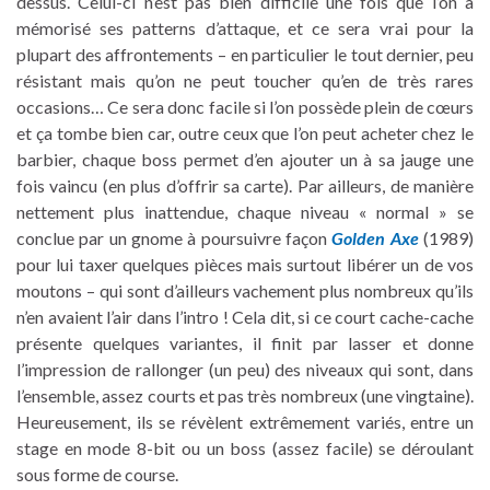
dessus. Celui-ci n’est pas bien difficile une fois que l’on a
mémorisé ses patterns d’attaque, et ce sera vrai pour la
plupart des affrontements – en particulier le tout dernier, peu
résistant mais qu’on ne peut toucher qu’en de très rares
occasions… Ce sera donc facile si l’on possède plein de cœurs
et ça tombe bien car, outre ceux que l’on peut acheter chez le
barbier, chaque boss permet d’en ajouter un à sa jauge une
fois vaincu (en plus d’offrir sa carte). Par ailleurs, de manière
nettement plus inattendue, chaque niveau « normal » se
conclue par un gnome à poursuivre façon
Golden Axe
(1989)
pour lui taxer quelques pièces mais surtout libérer un de vos
moutons – qui sont d’ailleurs vachement plus nombreux qu’ils
n’en avaient l’air dans l’intro ! Cela dit, si ce court cache-cache
présente quelques variantes, il finit par lasser et donne
l’impression de rallonger (un peu) des niveaux qui sont, dans
l’ensemble, assez courts et pas très nombreux (une vingtaine).
Heureusement, ils se révèlent extrêmement variés, entre un
stage en mode 8-bit ou un boss (assez facile) se déroulant
sous forme de course.