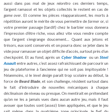
aussi dans pas mal de jeux
néorétro
ces derniers temps,
l’argent ramassé et les objets collectés le restent en cas de
game over
. Et comme les pièces réapparaissent, les morts à
répétition auront le mérite de vous permettre de
farmer
or, si
votre premier passage (tardif) chez le barbier vous donnera
l’impression d’être riche, vous allez vite vous rendre compte
que l’argent s’engrange doucement… Quant aux jetons et
trésors, eux sont conservés et on pourra donc se jeter dans le
vide pour ramasser un objet difficile d’accès, surtout près d’un
checkpoint. Et au fond, après un
Cyber Shadow
ou un
Steel
Assault
entre autres, c’est assez rafraichissant de parcourir un
jeu de plateforme à l’ancienne qui ne soit pas impitoyable !
Néanmoins, si le
level design
paraît trop scolaire au début, la
force de
Beard Blade
, et son challenge, résident surtout dans
le fait d’introduire de nouvelles mécaniques à chaque
déclinaison de niveau ou presque. On mentirait en prétendant
qu’on ne les a jamais vues dans aucun autre jeu, mais il faut
avouer que toutes sont (assez) bien appliquées, et que le jeu
sait même, dans la quatrième zone principale, le fief du