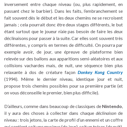
inversement entre chaque niveau (ou, plus rapidement, en
passant chez le barbier). Dans les faits, l’embranchement se
fait souvent dès le début et les deux chemins ne se recroisent
jamais ; cela pourrait donc être deux stages différents, le but
étant surtout que le joueur n’aie pas besoin de faire les
deux
déclinaisons pour passer à la suite. Car elles sont souvent très
différentes, y compris en termes de difficulté. On pourra par
exemple avoir, de jour, une épreuve de plateforme bien
relevée sur des ballons aux apparitions semi-aléatoires et aux
collisions vachardes mais, de nuit, une séquence bien plus
relaxante à dos de créature façon
Donkey Kong Country
(1994). Même le dernier niveau, identique jour et nuit,
propose trois chemins possibles pour sa première partie (et
on vous déconseille le premier, bien plus difficile).
D’ailleurs, comme dans beaucoup de classiques de
Nintendo
,
il y aura des choses à collecter dans chaque
déclinaison
de
niveau : trois jetons, la carte de profil d’un ennemi et un coffre
qui contient soit une musique (de jour), soit un trésor (de nuit),