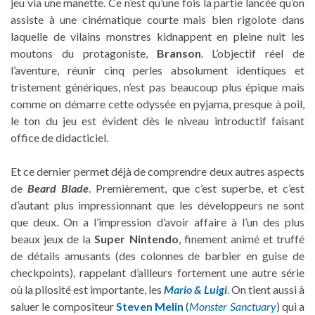
jeu via une manette. Ce n’est qu’une fois la partie lancée qu’on
assiste à une cinématique courte mais bien rigolote dans
laquelle de vilains monstres kidnappent en pleine nuit les
moutons du protagoniste,
Branson
. L’objectif réel de
l’aventure, réunir cinq perles absolument identiques et
tristement génériques, n’est pas beaucoup plus épique mais
comme on démarre cette odyssée en pyjama, presque à poil,
le ton du jeu est évident dès le niveau introductif faisant
office de didacticiel.
Et ce dernier permet déjà de comprendre deux autres aspects
de
Beard Blade
. Premièrement, que c’est superbe, et c’est
d’autant plus impressionnant que les développeurs ne sont
que deux. On a l’impression d’avoir affaire à l’un des plus
beaux jeux de la
Super Nintendo
, finement animé et truffé
de détails amusants (des colonnes de barbier en guise de
checkpoints), rappelant d’ailleurs fortement une autre série
où la pilosité est importante, les
Mario & Luigi
. On tient aussi à
saluer le compositeur
Steven Melin
(
Mons
ter
Sanctuary
) qui a