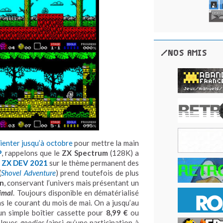
/NOS AMIS
ienter jusqu’à octobre
pour mettre la main
P
, rappelons que le
ZX Spectrum
(128K) a
a
ZX DEV 2021
sur le thème permanent des
(
Sh
ovel
Adventure
) prend toutefois de plus
n
, conservant l’univers mais présentant un
imal
. Toujours disponible en dématérialisé
ans le courant du mois de mai. On a jusqu’au
n simple boîtier cassette pour
8,99 €
ou
elques
goodies
(ainsi qu’une participation à