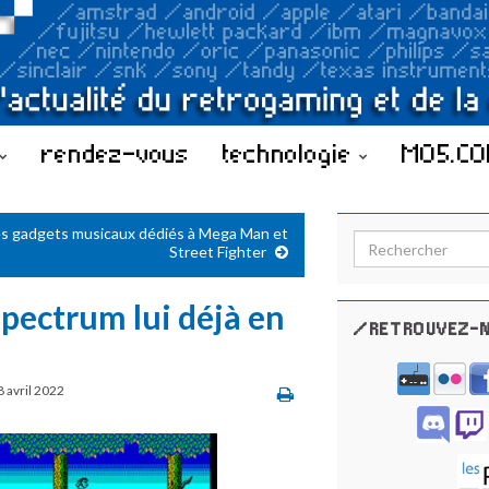
rendez-vous
technologie
MO5.C
s gadgets musicaux dédiés à Mega Man et
Search for:
Street Fighter
Spectrum lui déjà en
/RETROUVEZ-N
8 avril 2022