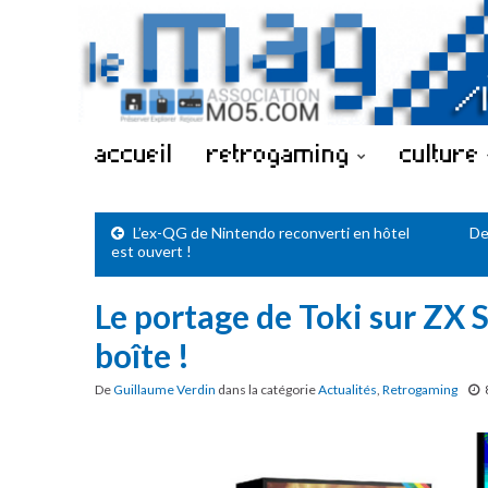
accueil
retrogaming
culture
L’ex-QG de Nintendo reconverti en hôtel
De
est ouvert !
Le portage de Toki sur ZX 
boîte !
De
Guillaume Verdin
dans la catégorie
Actualités
,
Retrogaming