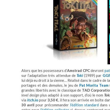
Alors que les possesseurs d’
Amstrad CPC
devront
pat
sur l’adaptation très attendue de
Toki
(1989) par
GG
lui déjà eu droit à la sienne… Réalisé dans le cadre de l
portages et des
demakes
, le jeu de
Pat Morita Team
grandes libertés avec le classique de
TAD Corporatio
level design
plus adapté à son support, d’où le nom
Tok
via
itch.io
pour
3,50 €
, il fera son arrivée en boîte d
30 avril
pour précommander
l’édition standard
dans u
opter pour
l’édition collector
ci-dessus contenant qu