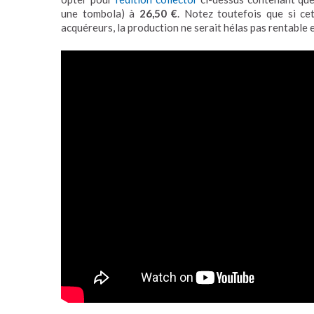
une tombola) à
26,50 €
. Notez toutefois que si ce
acquéreurs, la production ne serait hélas pas rentable