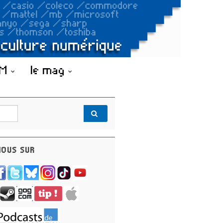
OM
le mag
OUS SUR