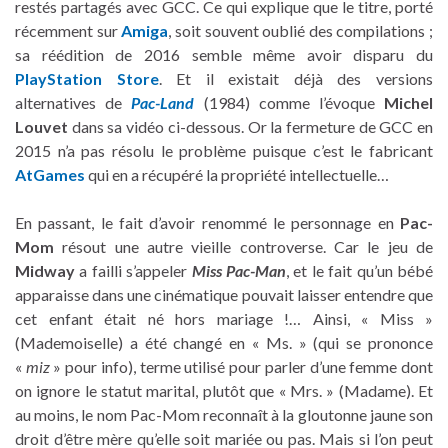
restés partagés avec GCC. Ce qui explique que le titre, porté
récemment sur
Amiga
, soit souvent oublié des compilations ;
sa réédition de 2016 semble même avoir disparu du
PlayStation Store
. Et il existait déjà des versions
alternatives de
Pac-Land
(1984) comme l’évoque
Michel
Louvet
dans sa vidéo ci-dessous. Or la fermeture de GCC en
2015 n’a pas résolu le problème puisque c’est le fabricant
AtGames
qui en a récupéré la propriété intellectuelle…
En passant, le fait d’avoir renommé le personnage en
Pac-
Mom
résout une autre vieille controverse. Car le jeu de
Midway
a failli s’appeler
Miss Pac
-Man
, et le fait qu’un bébé
apparaisse dans une cinématique pouvait laisser entendre que
cet enfant était né hors mariage !… Ainsi, « Miss »
(Mademoiselle) a été changé en « Ms. » (qui se prononce
«
miz
» pour info), terme utilisé pour parler d’une femme dont
on ignore le statut marital, plutôt que « Mrs. » (Madame). Et
au moins, le nom Pac-Mom reconnaît à la gloutonne jaune son
droit d’être mère qu’elle soit mariée ou pas. Mais si l’on peut