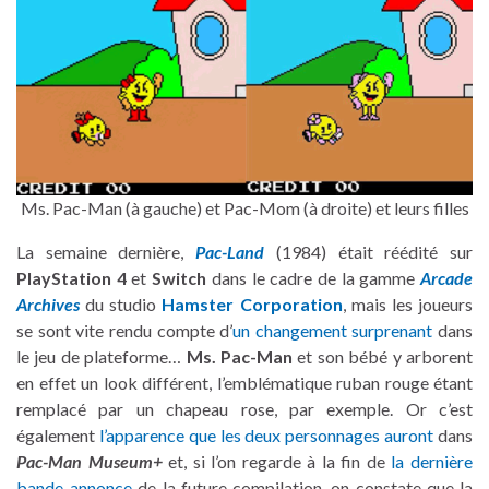
Ms. Pac-Man (à gauche) et Pac-Mom (à droite) et leurs filles
La semaine dernière,
Pac-Land
(1984) était réédité sur
PlayStation 4
et
Switch
dans le cadre de la gamme
Arcade
Archives
du studio
Hamster Corporation
, mais les joueurs
se sont vite rendu compte d’
un changement surprenant
dans
le jeu de plateforme…
Ms. Pac-Man
et son bébé y arborent
en effet un look différent, l’emblématique ruban rouge étant
remplacé par un chapeau rose, par exemple. Or c’est
également
l’apparence que les deux personnages auront
dans
Pac-Man Museum+
et, si l’on regarde à la fin de
la dernière
bande-annonce
de la future compilation, on constate que la