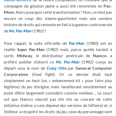
compagne du glouton jaune a aussi été renommée en
Pac-
Mom
. Alors pourquoi cette transformation ? Non, ce n’est pas
encore un coup des islamo-gauchistes mais une sombre
histoire de droits qui remonte en fait à la genèse controversée
de
Ms. Pac-Man
(1982) !
Pour rappel, la suite officielle de
Pac-Man
(1980) est en
réalité
Super Pac-Man
(1982) mais, parce qu’elle tardait à
sortir,
Midway
, le distributeur américain de
Namco
, a
préféré publier d’abord ce
Ms. Pac-Man
(1982) conçu au
départ sous le nom de
Crazy Otto
par
General Computer
Corporation
(
Food Fight
). Or ce dernier était tout
simplement un
hack
(ou «
enhancement kit
» pour faire plus
légitime) du jeu d’origine, mais l’améliorant sensiblement au
point d’être largement considéré comme meilleur… Le souci
est que Namco n’aurait pas été mis au courant de cette
initiative (même si cela dépend des versions de l’affaire) et, si
l’éditeur a récupéré les droits du jeu, ceux du personnage sont