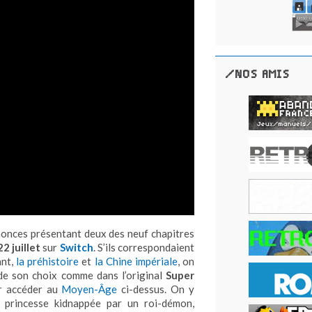
/NOS AMIS
onces présentant deux des neuf chapitres
22 juillet
sur
Switch
. S’ils correspondaient
ant,
la préhistoire
et
la Chine impériale
, on
 de son choix comme dans l’original
Super
ur accéder au
Moyen-Âge
ci-dessus. On y
 princesse kidnappée par un roi-démon,