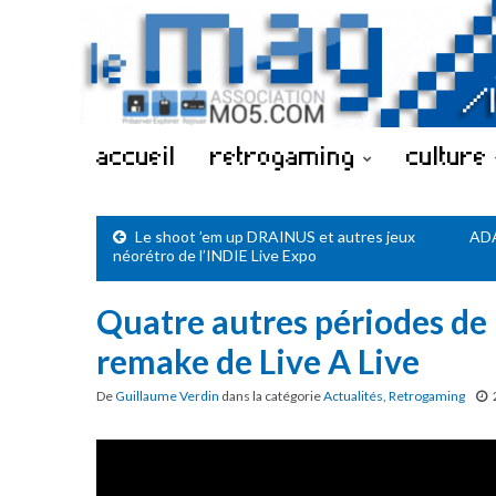
accueil
retrogaming
culture
Le shoot ’em up DRAINUS et autres jeux
ADA
néorétro de l’INDIE Live Expo
Quatre autres périodes de l
remake de Live A Live
De
Guillaume Verdin
dans la catégorie
Actualités
,
Retrogaming