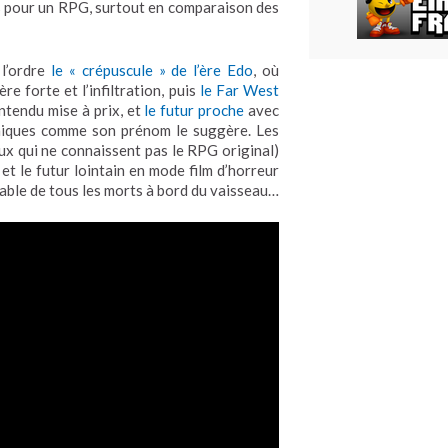
es pour un RPG, surtout en comparaison des
 l’ordre
le « crépuscule » de l’ère Edo
, où
re forte et l’infiltration, puis
le Far West
entendu mise à prix, et
le futur proche
avec
chiques comme son prénom le suggère. Les
ux qui ne connaissent pas le RPG original)
 et le futur lointain en mode film d’horreur
sable de tous les morts à bord du vaisseau…