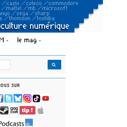
OM
le mag
OUS SUR