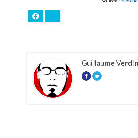
Source :
Nintend
Facebook
Bluesky
Guillaume Verdi