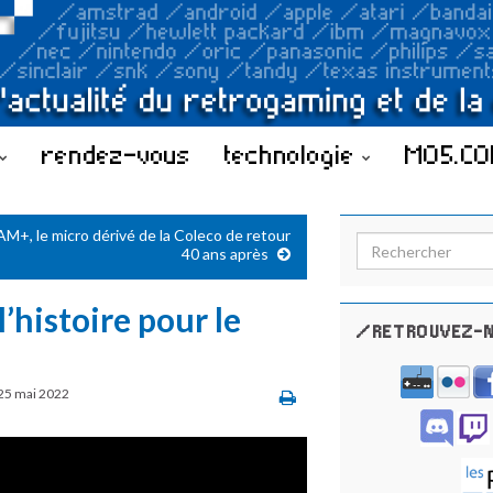
rendez-vous
technologie
MO5.C
M+, le micro dérivé de la Coleco de retour
Search for:
40 ans après
’histoire pour le
/RETROUVEZ-N
25 mai 2022