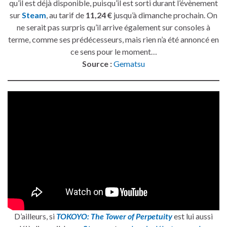
qu’il est déjà disponible, puisqu’il est sorti durant l’évènement
sur
Steam
, au tarif de
11,24 €
jusqu’à dimanche prochain. On
ne serait pas surpris qu’il arrive également sur consoles à
terme, comme ses prédécesseurs, mais rien n’a été annoncé en
ce sens pour le moment…
Source :
Gematsu
D’ailleurs, si
TOKOYO: The Tower of Perpetuity
est lui aussi