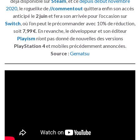
déjà disponible sur
Steam
, et ce
depuis début novembre
2020
, le
roguelike
de
//commentout
quittera enfin son accès
anticipé le
2 juin
et fera son arrivée pour l’occasion sur
Switch
, où l’on peut le précommander avec 10% de réduction,
soit
7,99 €
. En revanche, le développeur et son éditeur
Playism
n’ont pas donné de nouvelles des versions
PlayStation 4
et mobiles précédemment annoncées.
Source :
Gematsu