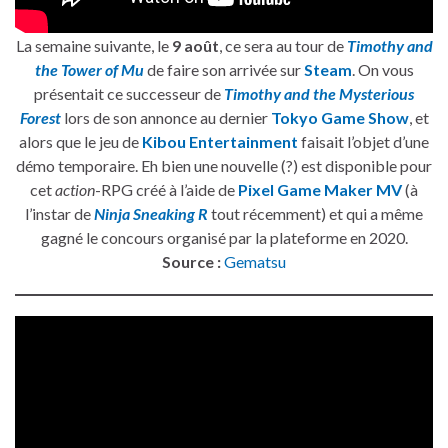
La semaine suivante, le
9 août
, ce sera au tour de
Timothy and
the Tower of Mu
de faire son arrivée sur
Steam
. On vous
présentait ce successeur de
Timothy and the Mysterious
Forest
lors de son annonce au dernier
Tokyo Game Show
, et
alors que le jeu de
Kibou Entertainment
faisait l’objet d’une
démo temporaire. Eh bien une nouvelle (?) est disponible pour
cet
action
-RPG créé à l’aide de
Pixel Game Maker MV
(à
l’instar de
Ninja Sneaking R
tout récemment) et qui a même
gagné le concours organisé par la plateforme en 2020.
Source :
Gematsu