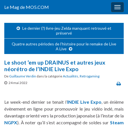
Le Mag de MO5.COM
Togg
navig
Le dernier (?) livre-jeu Zelda manquant retrouvé et
préservé
Quatre autres périodes de l’histoire pour le remake de Live
A Live
Le shoot ’em up DRAINUS et autres jeux
néorétro de l’INDIE Live Expo
De
Guillaume Verdin
dans la catégorie
Actualités
,
Retrogaming
24 mai 2022
Le week-end dernier se tenait l’
INDIE Live Expo
, un énième
évènement en ligne pour promouvoir le jeu vidéo indé, mais
davantage orienté vers la production japonaise (à l’instar de la
NGPX
). À noter qu’il s’est accompagné de soldes sur
Steam