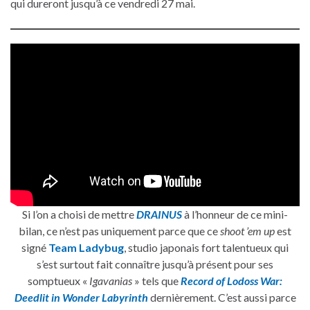
qui dureront jusqu’à ce vendredi 27 mai.
Si l’on a choisi de mettre
DRAINUS
à l’honneur de ce mini-
bilan, ce n’est pas uniquement parce que ce
shoot ’em up
est
signé
Team Ladybug
, studio japonais fort talentueux qui
s’est surtout fait connaître jusqu’à présent pour ses
somptueux «
Igavanias
» tels que
Record of Lodoss War:
Deedlit in Wonder Labyrinth
dernièrement. C’est aussi parce