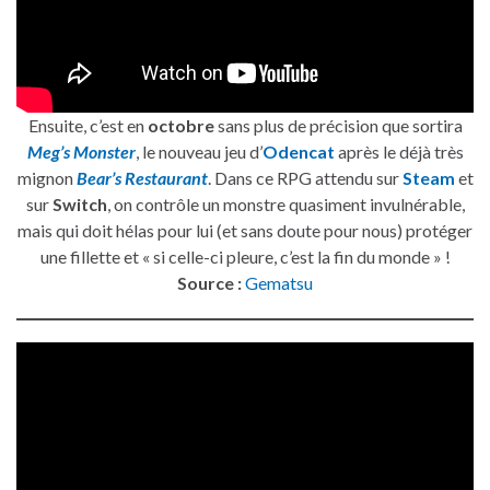
Ensuite, c’est en
octobre
sans plus de précision que sortira
Meg’s Monster
, le nouveau jeu d’
Odencat
après le déjà très
mignon
Bear’s Restaurant
. Dans ce RPG attendu sur
Steam
et
sur
Switch
, on contrôle un monstre quasiment invulnérable,
mais qui doit hélas pour lui (et sans doute pour nous) protéger
une fillette et « si celle-ci pleure, c’est la fin du monde » !
Source :
Gematsu